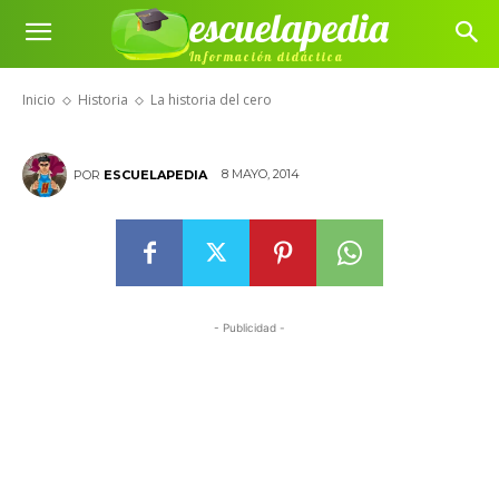
escuelapedia
Información didáctica
La historia del cero
Inicio
Historia
La historia del cero
8 MAYO, 2014
POR
ESCUELAPEDIA
- Publicidad -