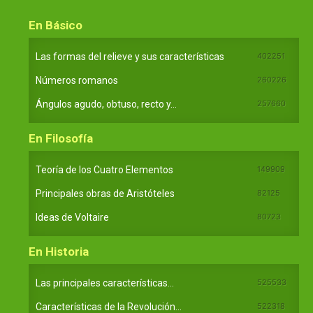
En Básico
Las formas del relieve y sus características
402251
Números romanos
260226
Ángulos agudo, obtuso, recto y...
257660
En Filosofía
Teoría de los Cuatro Elementos
149909
Principales obras de Aristóteles
82125
Ideas de Voltaire
80723
En Historia
Las principales características...
525533
Características de la Revolución...
522318