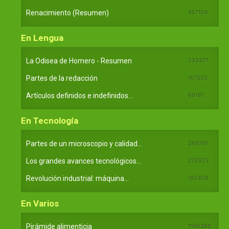
Renacimiento (Resumen)
457154
En Lengua
La Odisea de Homero - Resumen
233377
Partes de la redacción
107922
Artículos definidos e indefinidos...
66181
En Tecnología
Partes de un microscopio y calidad...
369761
Los grandes avances tecnológicos...
272923
Revolución industrial: máquina...
162459
En Varios
Pirámide alimenticia
1166386