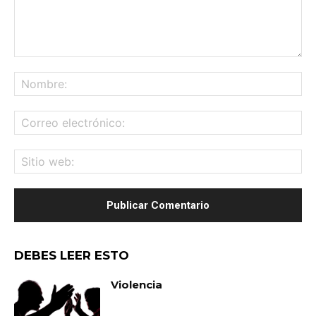
Comentario:
No
Co
ele
Sit
we
DEBES LEER ESTO
Violencia