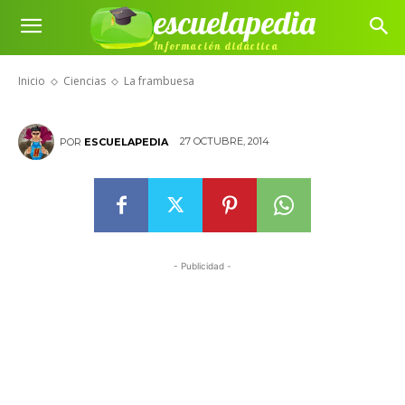
escuelapedia
Información didáctica
La frambuesa
Inicio
Ciencias
La frambuesa
27 OCTUBRE, 2014
POR
ESCUELAPEDIA
- Publicidad -