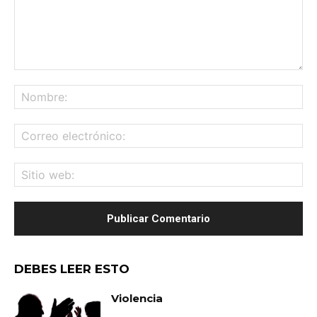
Comentario:
No
Co
ele
Sit
we
DEBES LEER ESTO
Violencia