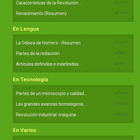
Características de la Revolución...
522321
Renacimiento (Resumen)
457154
En Lengua
La Odisea de Homero - Resumen
233377
Partes de la redacción
107922
Artículos definidos e indefinidos...
66181
En Tecnología
Partes de un microscopio y calidad...
369765
Los grandes avances tecnológicos...
272923
Revolución industrial: máquina...
162459
En Varios