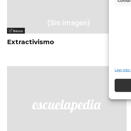
comuni
Básico
Extractivismo
Leer más 