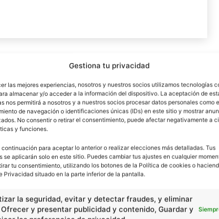
Gestiona tu privacidad
Artículo siguiente
La membrana plasmática
cer las mejores experiencias, nosotros y nuestros socios utilizamos tecnologías 
ara almacenar y/o acceder a la información del dispositivo. La aceptación de est
as nos permitirá a nosotros y a nuestros socios procesar datos personales como e
iento de navegación o identificaciones únicas (IDs) en este sitio y mostrar anun
ados. No consentir o retirar el consentimiento, puede afectar negativamente a ci
ticas y funciones.
 continuación para aceptar lo anterior o realizar elecciones más detalladas. Tus
s se aplicarán solo en este sitio. Puedes cambiar tus ajustes en cualquier momen
tirar tu consentimiento, utilizando los botones de la Política de cookies o haciend
e Privacidad situado en la parte inferior de la pantalla.
izar la seguridad, evitar y detectar fraudes, y eliminar
, Ofrecer y presentar publicidad y contenido, Guardar y
Siempr