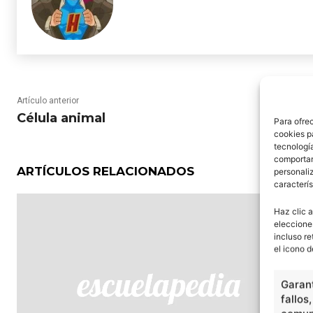
Artículo anterior
Célula animal
Para ofre
cookies p
tecnologí
comportam
ARTÍCULOS RELACIONADOS
personaliz
caracterís
Haz clic a
eleccione
incluso re
el icono d
Garant
fallos