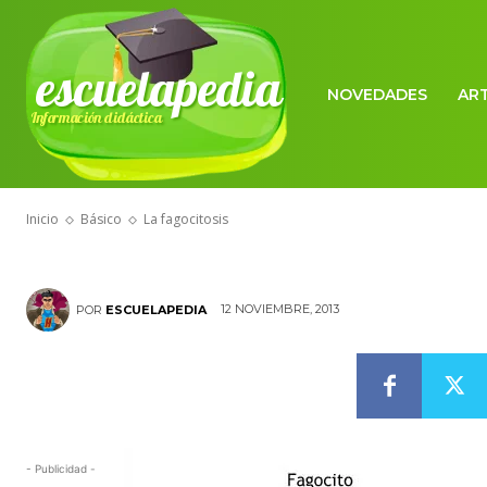
escuelapedia
NOVEDADES
AR
Información didáctica
BÁSICO
La fagocitosis
Inicio
Básico
La fagocitosis
12 NOVIEMBRE, 2013
POR
ESCUELAPEDIA
- Publicidad -