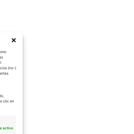
como
as
l
cios (no-)
ertas
to,
o clic en
e activo