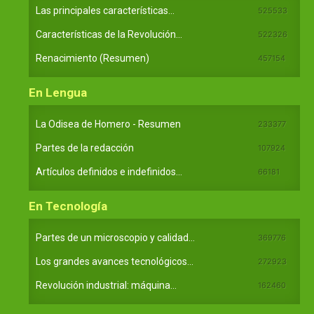
Las principales características...
525533
Características de la Revolución...
522326
Renacimiento (Resumen)
457154
En Lengua
La Odisea de Homero - Resumen
233377
Partes de la redacción
107924
Artículos definidos e indefinidos...
66181
En Tecnología
Partes de un microscopio y calidad...
369776
Los grandes avances tecnológicos...
272923
Revolución industrial: máquina...
162460