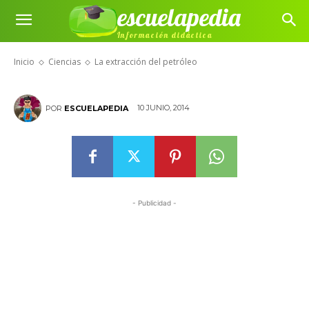
escuelapedia
Información didáctica
La extracción del petróleo
Inicio
Ciencias
La extracción del petróleo
10 JUNIO, 2014
POR
ESCUELAPEDIA
- Publicidad -