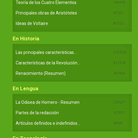
Teoría de los Cuatro Elementos
149909
Principales obras de Aristóteles
82125
Ideas de Voltaire
80723
En Historia
Las principales características...
525533
Características de la Revolución...
522318
Renacimiento (Resumen)
457154
En Lengua
La Odisea de Homero - Resumen
233377
Partes de la redacción
107922
Artículos definidos e indefinidos...
66181