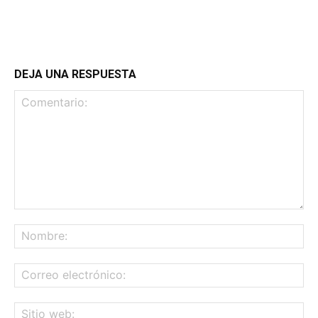
DEJA UNA RESPUESTA
Comentario:
No
Co
ele
Sit