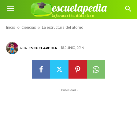
escuelapedia
Información didáctica
La estructura del átomo
Inicio
Ciencias
La estructura del átomo
16 JUNIO, 2014
POR
ESCUELAPEDIA
- Publicidad -