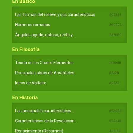
En Básico
Las formas del relieve y sus características
402251
Números romanos
260223
Ángulos agudo, obtuso, recto y...
257660
En Filosofía
Teoría de los Cuatro Elementos
149909
Principales obras de Aristóteles
82125
Ideas de Voltaire
80723
En Historia
Las principales características...
525533
Características de la Revolución...
522318
Renacimiento (Resumen)
457153