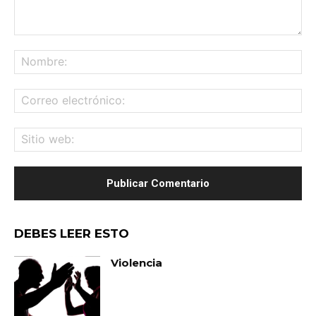
Comentario:
No
Co
ele
Sit
we
DEBES LEER ESTO
Violencia