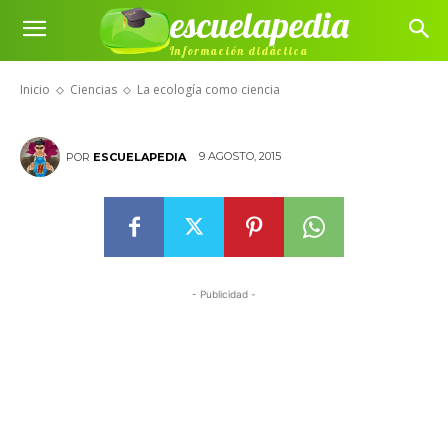
escuelapedia
Información didáctica
La ecología como ciencia
Inicio
Ciencias
La ecología como ciencia
9 AGOSTO, 2015
POR
ESCUELAPEDIA
- Publicidad -