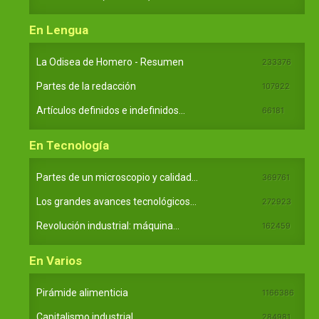
En Lengua
La Odisea de Homero - Resumen
233376
Partes de la redacción
107922
Artículos definidos e indefinidos...
66181
En Tecnología
Partes de un microscopio y calidad...
369761
Los grandes avances tecnológicos...
272923
Revolución industrial: máquina...
162459
En Varios
Pirámide alimenticia
1166386
Capitalismo industrial
284981