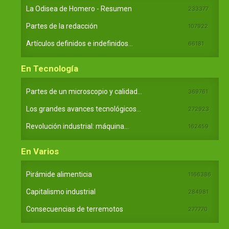
La Odisea de Homero - Resumen
233377
Partes de la redacción
107922
Artículos definidos e indefinidos...
66181
En Tecnología
Partes de un microscopio y calidad...
369761
Los grandes avances tecnológicos...
272923
Revolución industrial: máquina...
162459
En Varios
Pirámide alimenticia
1166386
Capitalismo industrial
284981
Consecuencias de terremotos
277770