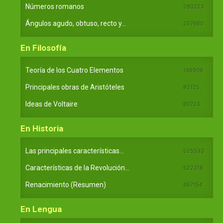
Números romanos
260223
Ángulos agudo, obtuso, recto y...
257660
En Filosofía
Teoría de los Cuatro Elementos
149909
Principales obras de Aristóteles
82125
Ideas de Voltaire
80723
En Historia
Las principales características...
525533
Características de la Revolución...
522318
Renacimiento (Resumen)
457154
En Lengua