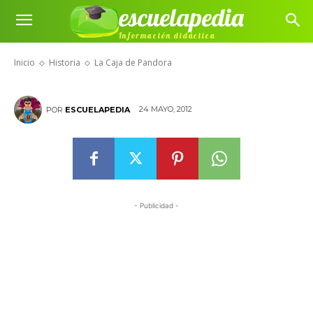
escuelapedia
Información didáctica
La Caja de Pandora
Inicio
Historia
La Caja de Pandora
24 MAYO, 2012
POR
ESCUELAPEDIA
- Publicidad -