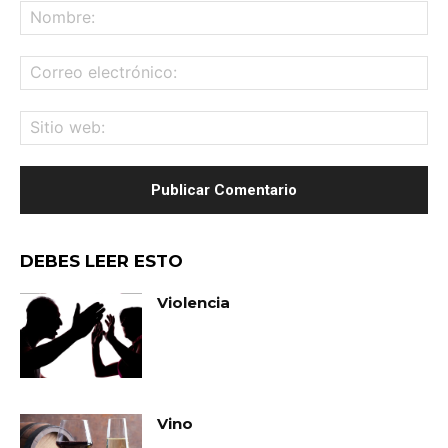
No
Co
ele
Sit
we
DEBES LEER ESTO
Violencia
Vino