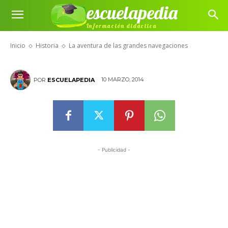
escuelapedia
La aventura de las grandes
Información didáctica
navegaciones
Inicio
Historia
La aventura de las grandes navegaciones
10 MARZO, 2014
POR
ESCUELAPEDIA
- Publicidad -