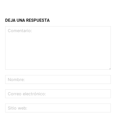
DEJA UNA RESPUESTA
Comentario:
No
Co
ele
Sit
we