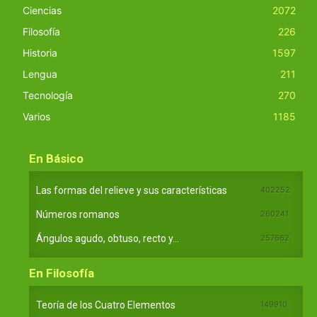
Ciencias
2072
Filosofía
226
Historia
1597
Lengua
211
Tecnología
270
Varios
1185
En Básico
Las formas del relieve y sus características
402252
Números romanos
260241
Ángulos agudo, obtuso, recto y...
257662
En Filosofía
Teoría de los Cuatro Elementos
149910