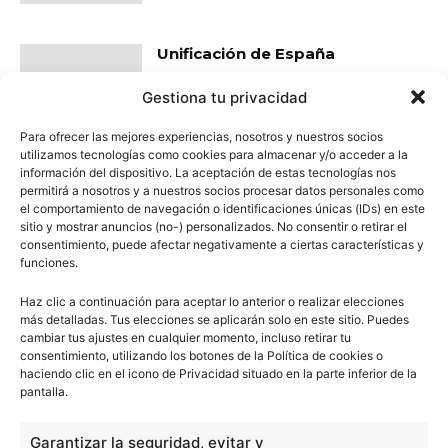
Unificación de España
Gestiona tu privacidad
Para ofrecer las mejores experiencias, nosotros y nuestros socios
utilizamos tecnologías como cookies para almacenar y/o acceder a la
información del dispositivo. La aceptación de estas tecnologías nos
Vincent Van Gogh y su arte pos-
permitirá a nosotros y a nuestros socios procesar datos personales como
impresionista
el comportamiento de navegación o identificaciones únicas (IDs) en este
sitio y mostrar anuncios (no-) personalizados. No consentir o retirar el
consentimiento, puede afectar negativamente a ciertas características y
funciones.
Haz clic a continuación para aceptar lo anterior o realizar elecciones
Visigodos en la Península Ibérica
más detalladas. Tus elecciones se aplicarán solo en este sitio. Puedes
cambiar tus ajustes en cualquier momento, incluso retirar tu
consentimiento, utilizando los botones de la Política de cookies o
haciendo clic en el icono de Privacidad situado en la parte inferior de la
pantalla.
- Publicidad -
Garantizar la seguridad, evitar y