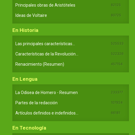
Principales obras de Aristóteles
82125
Ideas de Voltaire
80725
En Historia
Las principales características...
525533
Características de la Revolución...
522326
Renacimiento (Resumen)
457154
En Lengua
La Odisea de Homero - Resumen
233377
Partes de la redacción
107924
Artículos definidos e indefinidos...
66181
En Tecnología