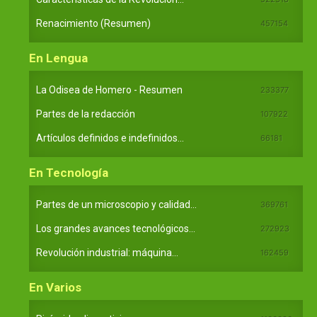
Renacimiento (Resumen)
457154
En Lengua
La Odisea de Homero - Resumen
233377
Partes de la redacción
107922
Artículos definidos e indefinidos...
66181
En Tecnología
Partes de un microscopio y calidad...
369761
Los grandes avances tecnológicos...
272923
Revolución industrial: máquina...
162459
En Varios