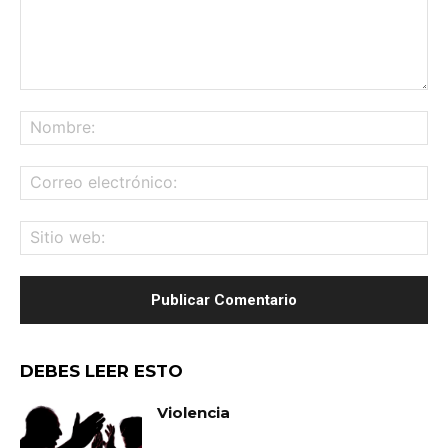
Comentario:
No
Co
ele
Sit
we
DEBES LEER ESTO
Violencia