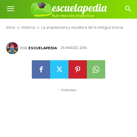
escuelapedia
La arquitectura y escultura de la
Información didáctica
Antigua Grecia
Inicio
Historia
La arquitectura y escultura de la Antigua Grecia
25 MARZO, 2014
POR
ESCUELAPEDIA
- Publicidad -