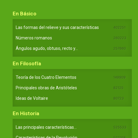
En Básico
Las formas del relieve y sus características
402251
Números romanos
260223
Ángulos agudo, obtuso, recto y...
257660
En Filosofía
Teoría de los Cuatro Elementos
149909
Principales obras de Aristóteles
82125
Ideas de Voltaire
80723
En Historia
Las principales características...
525533
Características de la Revolución...
522318