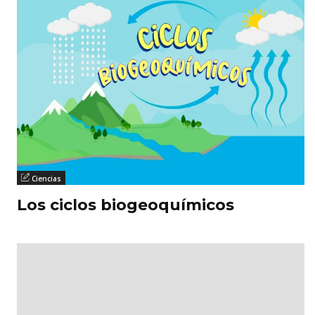
Ciencias
Los ciclos biogeoquímicos