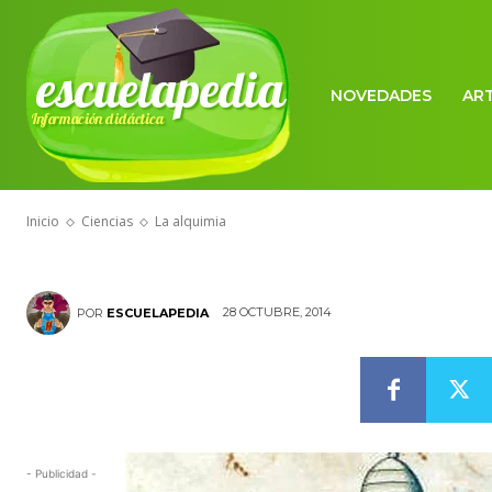
escuelapedia
NOVEDADES
AR
Información didáctica
CIENCIAS
La alquimia
Inicio
Ciencias
La alquimia
28 OCTUBRE, 2014
POR
ESCUELAPEDIA
- Publicidad -