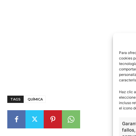
Para ofre
cookies p
tecnologí
comportam
personaliz
caracterís
Haz clic a
eleccione
TAGS
QUÍMICA
incluso re
el icono d
Garant
fallos