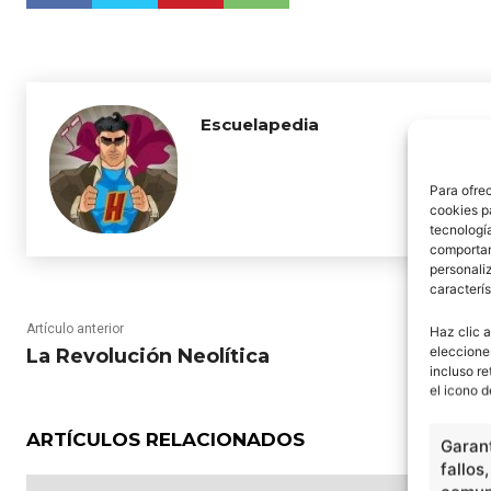
Escuelapedia
Para ofre
cookies p
tecnologí
comportam
personaliz
caracterís
Artículo anterior
Haz clic a
eleccione
La Revolución Neolítica
incluso re
el icono d
ARTÍCULOS RELACIONADOS
Garant
fallos