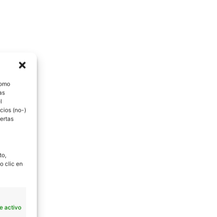
como
as
l
cios (no-)
ertas
to,
o clic en
e activo