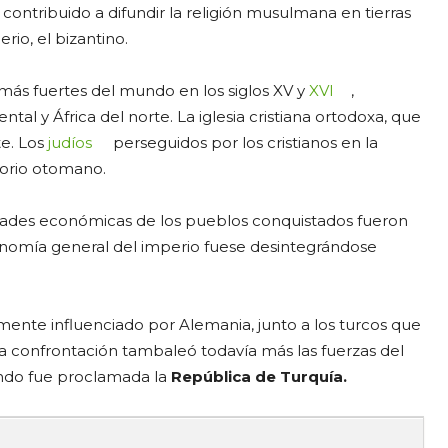
contribuido a difundir la religión musulmana en tierras
io, el bizantino.
más fuertes del mundo en los siglos XV y
XVI
,
tal y África del norte. La iglesia cristiana ortodoxa, que
te. Los
judíos
perseguidos por los cristianos en la
torio otomano.
vidades económicas de los pueblos conquistados fueron
conomía general del imperio fuese desintegrándose
mente influenciado por Alemania, junto a los turcos que
a confrontación tambaleó todavía más las fuerzas del
ando fue proclamada la
República de Turquía.