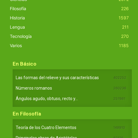
Filosofía
226
Historia
1597
Lengua
211
Tecnología
270
Varios
1185
En Básico
Las formas del relieve y sus características
402252
Números romanos
260236
Ángulos agudo, obtuso, recto y...
257661
En Filosofía
Teoría de los Cuatro Elementos
149910
82125