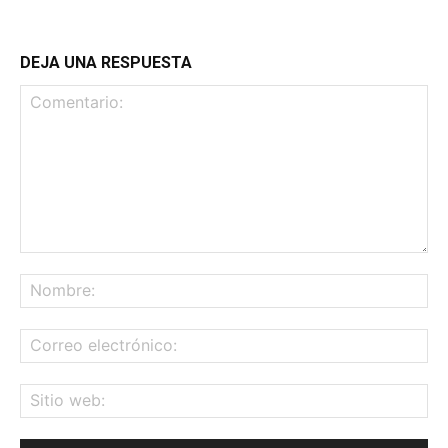
DEJA UNA RESPUESTA
Comentario:
No
Co
ele
Sit
we