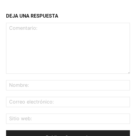
DEJA UNA RESPUESTA
Comentario:
No
Co
ele
Sit
we