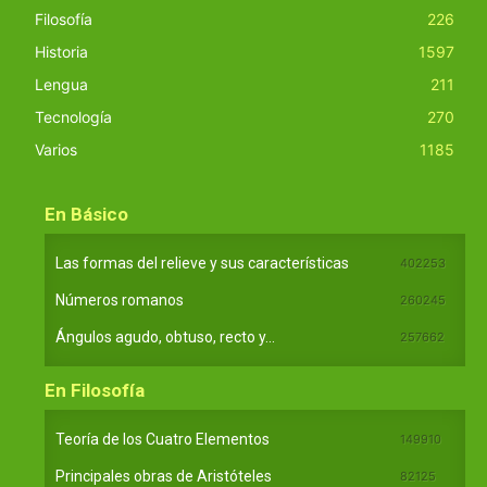
Filosofía
226
Historia
1597
Lengua
211
Tecnología
270
Varios
1185
En Básico
Las formas del relieve y sus características
402253
Números romanos
260245
Ángulos agudo, obtuso, recto y...
257662
En Filosofía
Teoría de los Cuatro Elementos
149910
Principales obras de Aristóteles
82125