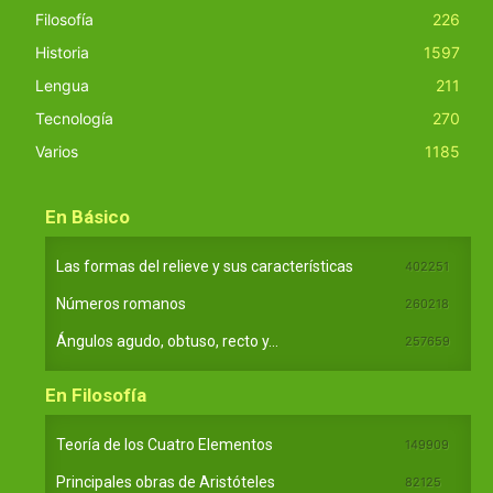
Filosofía
226
Historia
1597
Lengua
211
Tecnología
270
Varios
1185
En Básico
Las formas del relieve y sus características
402251
Números romanos
260218
Ángulos agudo, obtuso, recto y...
257659
En Filosofía
Teoría de los Cuatro Elementos
149909
Principales obras de Aristóteles
82125