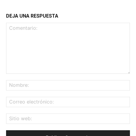
DEJA UNA RESPUESTA
Comentario:
No
Co
ele
Sit
we