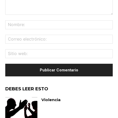
Comentario:
No
Co
ele
Sit
we
DEBES LEER ESTO
Violencia