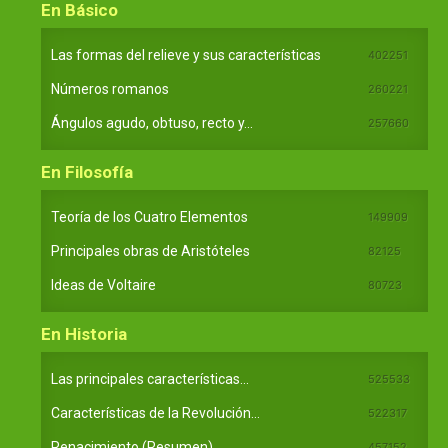
En Básico
Las formas del relieve y sus características
402251
Números romanos
260221
Ángulos agudo, obtuso, recto y...
257660
En Filosofía
Teoría de los Cuatro Elementos
149909
Principales obras de Aristóteles
82125
Ideas de Voltaire
80723
En Historia
Las principales características...
525533
Características de la Revolución...
522317
Renacimiento (Resumen)
457152