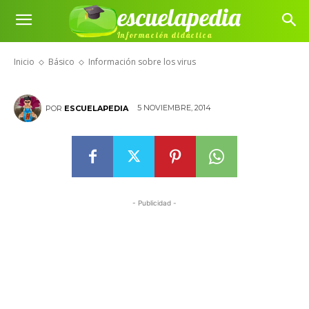
escuelapedia
Información didáctica
Información sobre los virus
Inicio
Básico
Información sobre los virus
5 NOVIEMBRE, 2014
POR
ESCUELAPEDIA
- Publicidad -