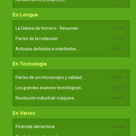
En Lengua
La Odisea de Homero - Resumen
233376
Partes de la redacción
107922
Artículos definidos e indefinidos...
66181
En Tecnología
Partes de un microscopio y calidad...
369761
Los grandes avances tecnológicos...
272923
Revolución industrial: máquina...
162459
En Varios
Pirámide alimenticia
1166385