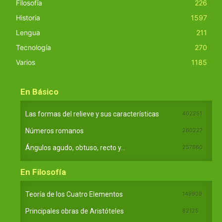
Filosofía
226
Historia
1597
Lengua
211
Tecnología
270
Varios
1185
En Básico
Las formas del relieve y sus características
402251
Números romanos
260227
Ángulos agudo, obtuso, recto y...
257660
En Filosofía
Teoría de los Cuatro Elementos
149909
Principales obras de Aristóteles
82125