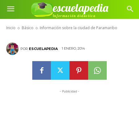
escuelapedia
Información sobre la ciudad de
Información didáctica
Paramaribo
Inicio
Básico
Información sobre la ciudad de Paramaribo
1 ENERO, 2014
POR
ESCUELAPEDIA
- Publicidad -