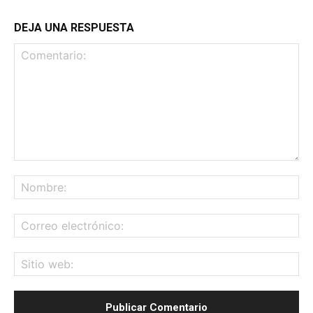
DEJA UNA RESPUESTA
Comentario:
No
Co
ele
Sit
we