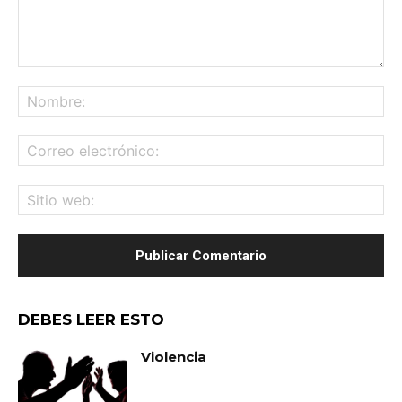
Comentario:
No
Co
ele
Sit
we
DEBES LEER ESTO
Violencia