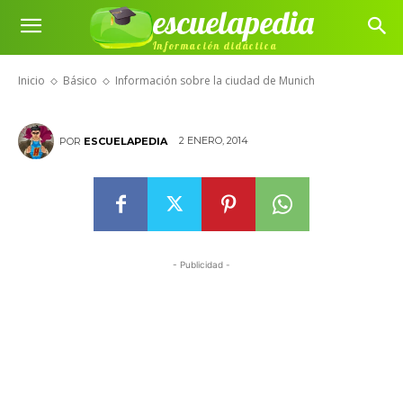
escuelapedia
Información sobre la ciudad de
Información didáctica
Munich
Inicio
Básico
Información sobre la ciudad de Munich
2 ENERO, 2014
POR
ESCUELAPEDIA
- Publicidad -