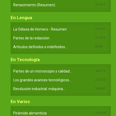
Renacimiento (Resumen)
457154
En Lengua
La Odisea de Homero - Resumen
233377
Partes de la redacción
107924
Artículos definidos e indefinidos...
66181
En Tecnología
Partes de un microscopio y calidad...
369773
Los grandes avances tecnológicos...
272923
Revolución industrial: máquina...
162460
En Varios
Pirámide alimenticia
1166390