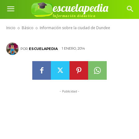
escuelapedia
Información sobre la ciudad de
Información didáctica
Dundee
Inicio
Básico
Información sobre la ciudad de Dundee
1 ENERO, 2014
POR
ESCUELAPEDIA
- Publicidad -