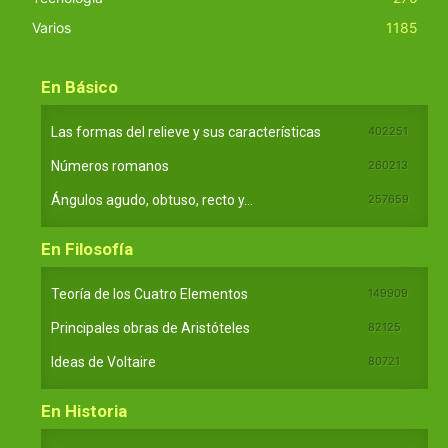
Varios
1185
En Básico
Las formas del relieve y sus características
402251
Números romanos
260213
Ángulos agudo, obtuso, recto y...
257659
En Filosofía
Teoría de los Cuatro Elementos
149909
Principales obras de Aristóteles
82125
Ideas de Voltaire
80721
En Historia