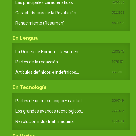
Las principales características...
525532
Características de la Revolución...
522309
Renacimiento (Resumen)
457152
En Lengua
La Odisea de Homero - Resumen
233375
Partes de la redacción
107917
Artículos definidos e indefinidos...
66180
En Tecnología
Partes de un microscopio y calidad...
369749
Los grandes avances tecnológicos...
272922
Revolución industrial: máquina...
162459