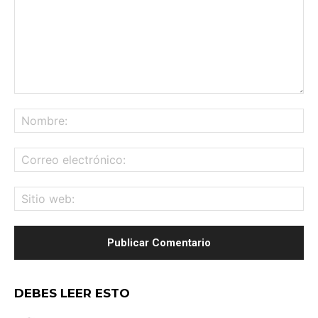
Comentario:
No
Co
ele
Sit
we
DEBES LEER ESTO