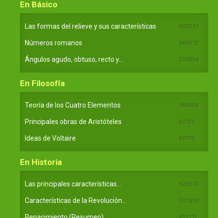
En Básico
Las formas del relieve y sus características
402251
Números romanos
260212
Ángulos agudo, obtuso, recto y...
257659
En Filosofía
Teoría de los Cuatro Elementos
149909
Principales obras de Aristóteles
82125
Ideas de Voltaire
80719
En Historia
Las principales características...
525532
Características de la Revolución...
522309
Renacimiento (Resumen)
457151