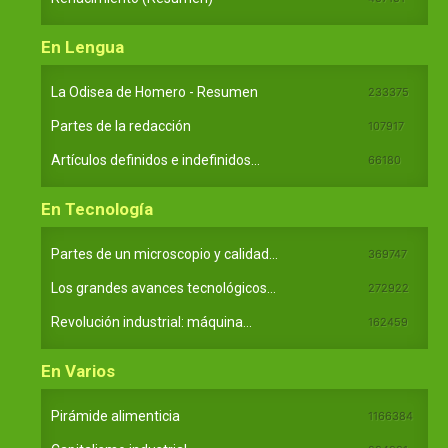
En Lengua
La Odisea de Homero - Resumen
233375
Partes de la redacción
107917
Artículos definidos e indefinidos...
66180
En Tecnología
Partes de un microscopio y calidad...
369747
Los grandes avances tecnológicos...
272922
Revolución industrial: máquina...
162459
En Varios
Pirámide alimenticia
1166384