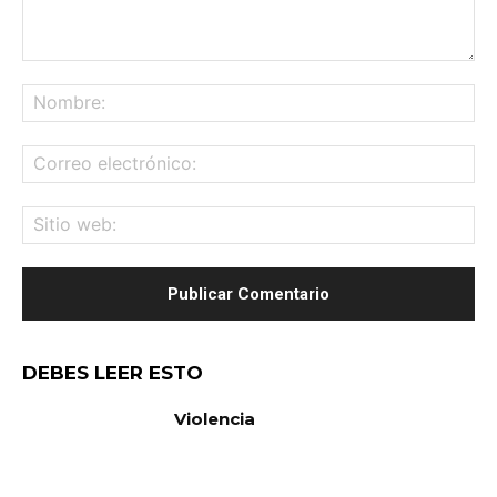
Comentario:
No
Co
ele
Sit
we
DEBES LEER ESTO
Violencia