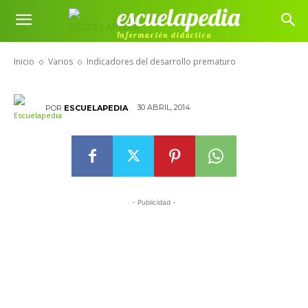
escuelapedia
Indicadores del desarrollo
Información didáctica
prematuro
Inicio
Varios
Indicadores del desarrollo prematuro
30 ABRIL, 2014
POR
ESCUELAPEDIA
- Publicidad -