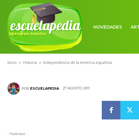
HISTORIA
escuelapedia
Independenci
NOVEDADES
AR
Información didáctica
española
Inicio
Historia
Independencia de la América española
27 AGOSTO, 2011
POR
ESCUELAPEDIA
- Publicidad -