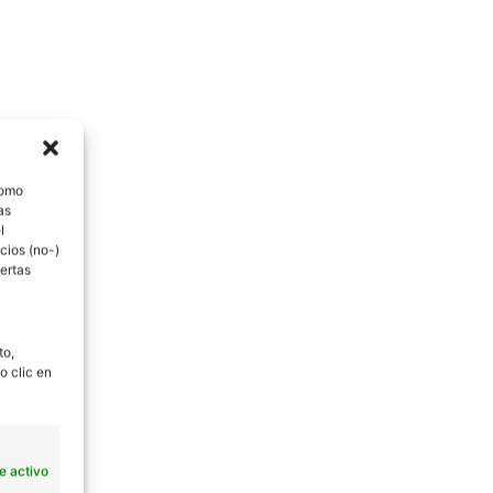
como
as
l
cios (no-)
ertas
to,
o clic en
e activo