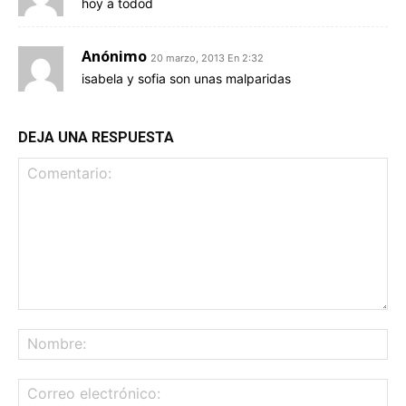
hoy a todod
Anónimo
20 marzo, 2013 En 2:32
isabela y sofia son unas malparidas
DEJA UNA RESPUESTA
Comentario:
No
Co