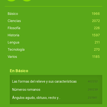
Básico
1966
Ciencias
2072
Filosofía
226
Historia
1597
Lengua
211
Tecnología
270
Varios
1185
En Básico
Las formas del relieve y sus características
402252
Números romanos
260239
Ángulos agudo, obtuso, recto y...
257661