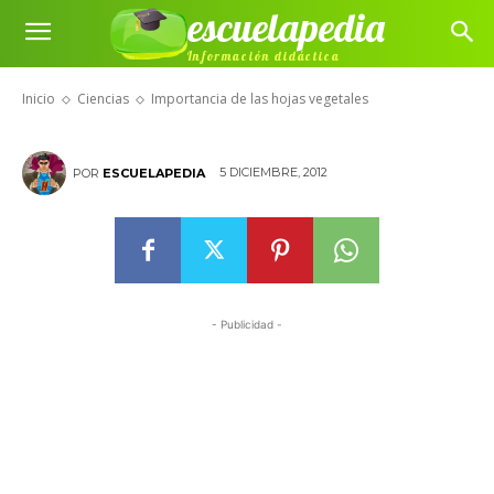
escuelapedia
Importancia de las hojas
Información didáctica
vegetales
Inicio
Ciencias
Importancia de las hojas vegetales
5 DICIEMBRE, 2012
POR
ESCUELAPEDIA
- Publicidad -