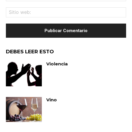
ele
Sit
we
DEBES LEER ESTO
Violencia
Vino