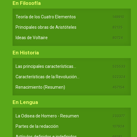
En Filosofía
Teoría de los Cuatro Elementos
149910
Principales obras de Aristóteles
82125
Ideas de Voltaire
80724
En Historia
Las principales características...
525533
Características de la Revolución...
522324
Renacimiento (Resumen)
457154
En Lengua
La Odisea de Homero - Resumen
233377
Partes de la redacción
107924
Artículos definidos e indefinidos...
66181