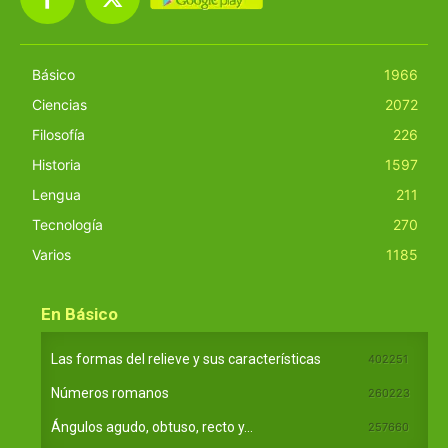
Básico
1966
Ciencias
2072
Filosofía
226
Historia
1597
Lengua
211
Tecnología
270
Varios
1185
En Básico
Las formas del relieve y sus características
402251
Números romanos
260223
Ángulos agudo, obtuso, recto y...
257660