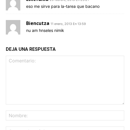
eso me sirve para la-tarea que bacano
Biencutza
11 enero, 2013 En 13:59
nu am hnseles nimik
DEJA UNA RESPUESTA
Comentario:
No
Co