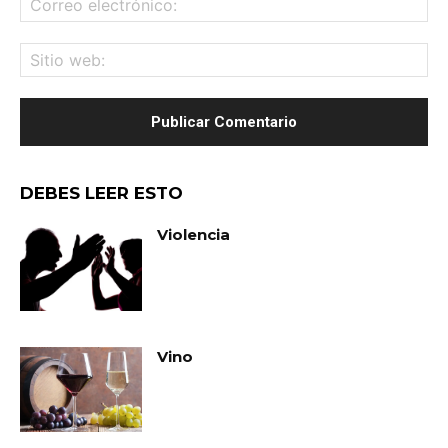
ele
Sit
we
DEBES LEER ESTO
Violencia
Vino