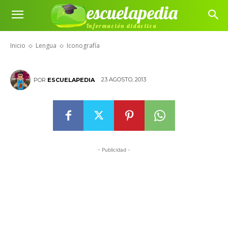
escuelapedia
Información didáctica
Iconografía
Inicio
Lengua
Iconografía
23 AGOSTO, 2013
POR
ESCUELAPEDIA
- Publicidad -