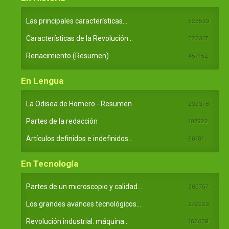
Las principales características...
525533
Características de la Revolución...
522317
Renacimiento (Resumen)
457152
En Lengua
La Odisea de Homero - Resumen
233376
Partes de la redacción
107922
Artículos definidos e indefinidos...
66181
En Tecnología
Partes de un microscopio y calidad...
369757
Los grandes avances tecnológicos...
272923
Revolución industrial: máquina...
162459