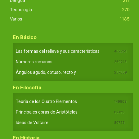
Lengua
211
Tecnología
270
Varios
1185
En Básico
Las formas del relieve y sus características
402251
Números romanos
260218
Ángulos agudo, obtuso, recto y...
257659
En Filosofía
Teoría de los Cuatro Elementos
149909
Principales obras de Aristóteles
82125
Ideas de Voltaire
80723
En Historia