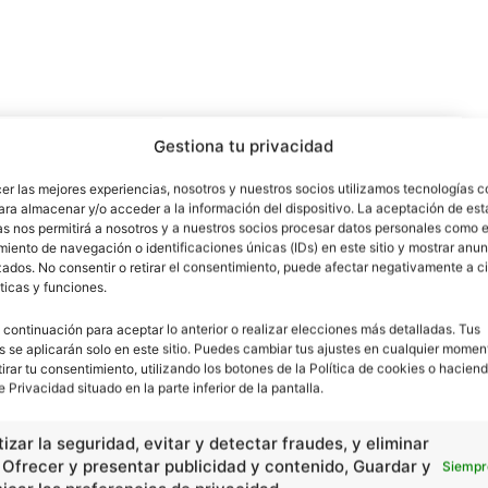
Gestiona tu privacidad
cer las mejores experiencias, nosotros y nuestros socios utilizamos tecnologías 
ara almacenar y/o acceder a la información del dispositivo. La aceptación de est
as nos permitirá a nosotros y a nuestros socios procesar datos personales como e
iento de navegación o identificaciones únicas (IDs) en este sitio y mostrar anun
ados. No consentir o retirar el consentimiento, puede afectar negativamente a ci
ticas y funciones.
 continuación para aceptar lo anterior o realizar elecciones más detalladas. Tus
s se aplicarán solo en este sitio. Puedes cambiar tus ajustes en cualquier momen
Artículo siguiente
tirar tu consentimiento, utilizando los botones de la Política de cookies o haciend
Viento
e Privacidad situado en la parte inferior de la pantalla.
izar la seguridad, evitar y detectar fraudes, y eliminar
, Ofrecer y presentar publicidad y contenido, Guardar y
Siempr