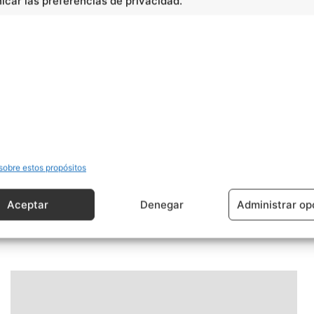
car las preferencias de privacidad.
sobre estos propósitos
Aceptar
Denegar
Administrar op
Ciencias
Transformaciones climáticas