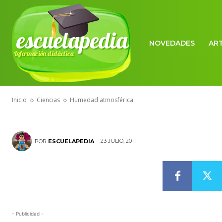
escuelapedia
NOVEDADES
AR
Información didáctica
CIENCIAS
Humedad atm
Inicio
Ciencias
Humedad atmosférica
23 JULIO, 2011
POR
ESCUELAPEDIA
- Publicidad -