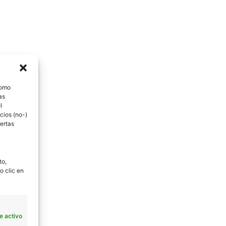
como
as
l
cios (no-)
ertas
to,
o clic en
e activo