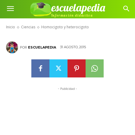
escuelapedia
Información didáctica
Homocigoto y heterocigoto
Inicio
Ciencias
Homocigoto y heterocigoto
31 AGOSTO, 2015
POR
ESCUELAPEDIA
- Publicidad -