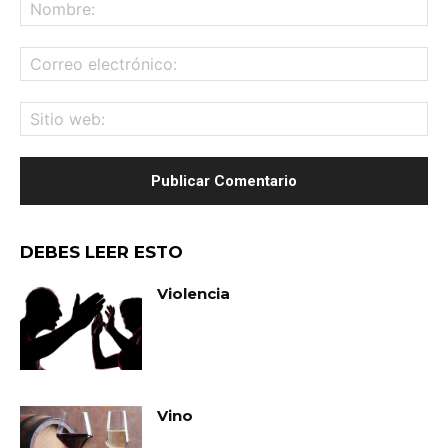
No
Co
ele
Sit
we
DEBES LEER ESTO
Violencia
Vino