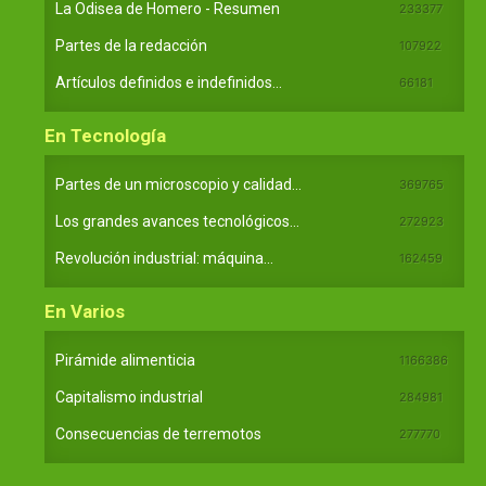
La Odisea de Homero - Resumen
233377
Partes de la redacción
107922
Artículos definidos e indefinidos...
66181
En Tecnología
Partes de un microscopio y calidad...
369765
Los grandes avances tecnológicos...
272923
Revolución industrial: máquina...
162459
En Varios
Pirámide alimenticia
1166386
Capitalismo industrial
284981
Consecuencias de terremotos
277770