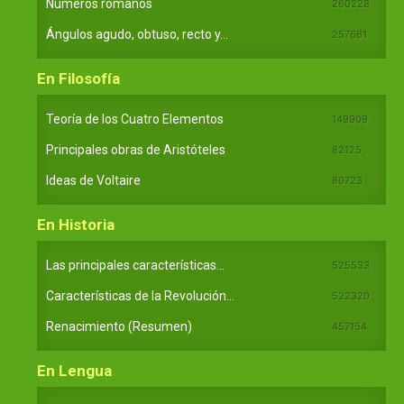
Números romanos
260228
Ángulos agudo, obtuso, recto y...
257661
En Filosofía
Teoría de los Cuatro Elementos
149909
Principales obras de Aristóteles
82125
Ideas de Voltaire
80723
En Historia
Las principales características...
525533
Características de la Revolución...
522320
Renacimiento (Resumen)
457154
En Lengua