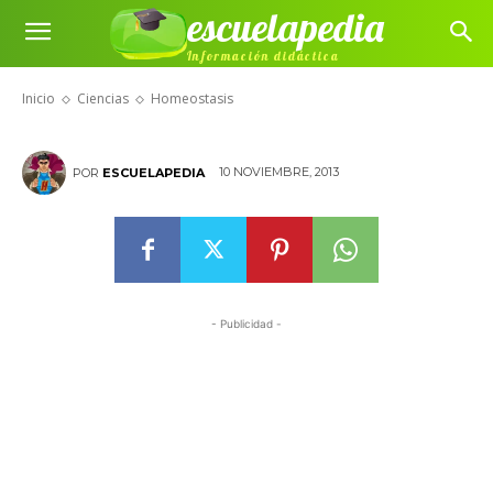
escuelapedia
Información didáctica
Homeostasis
Inicio
Ciencias
Homeostasis
10 NOVIEMBRE, 2013
POR
ESCUELAPEDIA
- Publicidad -