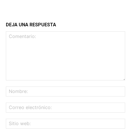
DEJA UNA RESPUESTA
Comentario:
No
Co
ele
Sit
we