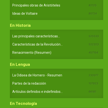
Principales obras de Aristóteles
82125
Ideas de Voltaire
80724
En Historia
Las principales características...
525533
Características de la Revolución...
522323
Renacimiento (Resumen)
457154
En Lengua
La Odisea de Homero - Resumen
233377
Partes de la redacción
107923
Artículos definidos e indefinidos...
66181
En Tecnología