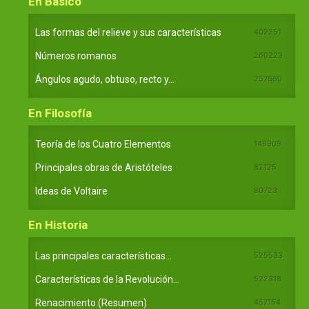
En Básico
Las formas del relieve y sus características
402251
Números romanos
260223
Ángulos agudo, obtuso, recto y...
257660
En Filosofía
Teoría de los Cuatro Elementos
149909
Principales obras de Aristóteles
82125
Ideas de Voltaire
80723
En Historia
Las principales características...
525533
Características de la Revolución...
522318
Renacimiento (Resumen)
457154