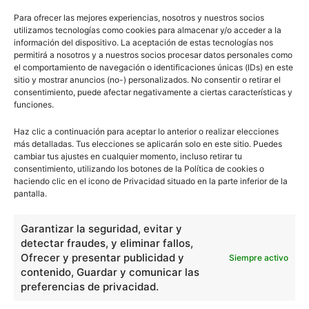
Para ofrecer las mejores experiencias, nosotros y nuestros socios
Artículo anterior
Artículo siguiente
utilizamos tecnologías como cookies para almacenar y/o acceder a la
Enlace covalente
Entendiendo los iones
información del dispositivo. La aceptación de estas tecnologías nos
permitirá a nosotros y a nuestros socios procesar datos personales como
el comportamiento de navegación o identificaciones únicas (IDs) en este
ARTÍCULOS RELACIONADOS
sitio y mostrar anuncios (no-) personalizados. No consentir o retirar el
consentimiento, puede afectar negativamente a ciertas características y
funciones.
Los ciclos biogeoquímicos
Haz clic a continuación para aceptar lo anterior o realizar elecciones
más detalladas. Tus elecciones se aplicarán solo en este sitio. Puedes
cambiar tus ajustes en cualquier momento, incluso retirar tu
consentimiento, utilizando los botones de la Política de cookies o
haciendo clic en el icono de Privacidad situado en la parte inferior de la
Transformaciones climáticas
pantalla.
Garantizar la seguridad, evitar y
detectar fraudes, y eliminar fallos,
Ofrecer y presentar publicidad y
Siempre activo
contenido, Guardar y comunicar las
Tucán
preferencias de privacidad.