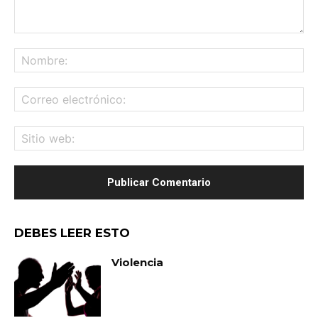
Comentario:
No
Co
ele
Sit
we
DEBES LEER ESTO
Violencia