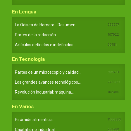
En Lengua
La Odisea de Homero - Resumen
233377
Partes de la redacción
107922
Artículos definidos e indefinidos...
66181
En Tecnología
Partes de un microscopio y calidad...
369761
Los grandes avances tecnológicos...
272923
Revolución industrial: máquina...
162459
En Varios
Pirámide alimenticia
1166386
Capitalismo industrial
284981