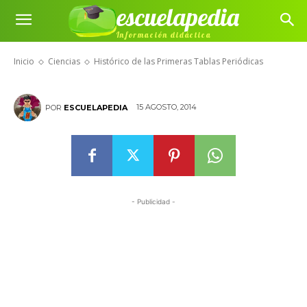
escuelapedia
Histórico de las Primeras Tablas
Información didáctica
Periódicas
Inicio
Ciencias
Histórico de las Primeras Tablas Periódicas
15 AGOSTO, 2014
POR
ESCUELAPEDIA
- Publicidad -