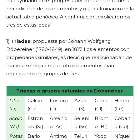
han ayudado en el progreso del conocimiento de la
periodicidad de los elementos y que culminaron en la
actual tabla periódica. A continuación, explicaremos
tres de estas ideas:
1)
Tríadas
: propuesta por Johann Wolfgang
Döbereiner (1780-1849), en 1817. Los elementos con
propiedades similares, es decir, que reaccionaban de
manera semejante con otros elementos eran
organizados en grupos de tres:
Tríadas o grupos naturales de Döbereiner
Litio
Calcio
Fósforo
Azufr
Cloro
Hierro
(Li)
(Ca)
(P)
e (S)
(Cl)
(Fe)
Sodio
Estron
Arsénic
Seleni
Brom
Cobalt
(Na)
cio (Sr)
o (As)
o (Se)
o (Br)
o (Co)
Potas
Bario
Antimo
Teluri
Yodo
Níquel