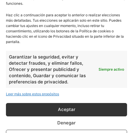
Unificación de España
funciones.
Haz clic a continuación para aceptar lo anterior o realizar elecciones
más detalladas. Tus elecciones se aplicarán solo en este sitio. Puedes
cambiar tus ajustes en cualquier momento, incluso retirar tu
consentimiento, utilizando los botones de la Política de cookies o
haciendo clic en el icono de Privacidad situado en la parte inferior de la
Vincent Van Gogh y su arte pos-
pantalla.
impresionista
Garantizar la seguridad, evitar y
detectar fraudes, y eliminar fallos,
Ofrecer y presentar publicidad y
Siempre activo
Visigodos en la Península Ibérica
contenido, Guardar y comunicar las
preferencias de privacidad.
Leer más sobre estos propósitos
Aceptar
- Publicidad -
Denegar