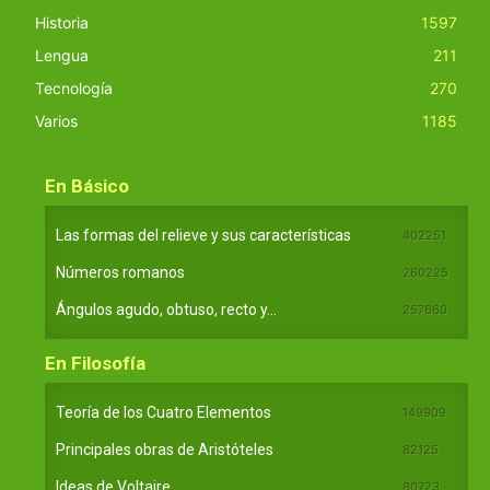
Historia
1597
Lengua
211
Tecnología
270
Varios
1185
En Básico
Las formas del relieve y sus características
402251
Números romanos
260225
Ángulos agudo, obtuso, recto y...
257660
En Filosofía
Teoría de los Cuatro Elementos
149909
Principales obras de Aristóteles
82125
Ideas de Voltaire
80723