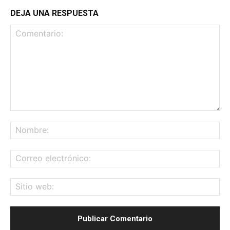
DEJA UNA RESPUESTA
Comentario:
No
Co
ele
Sit
we