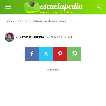
escuelapedia
Información didáctica
Historia de Mesopotamia
Inicio
Historia
Historia de Mesopotamia
25 NOVIEMBRE, 2013
POR
ESCUELAPEDIA
- Publicidad -