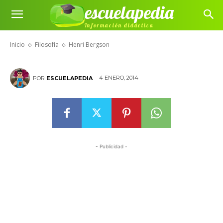
escuelapedia
Información didáctica
Henri Bergson
Inicio
Filosofía
Henri Bergson
4 ENERO, 2014
POR
ESCUELAPEDIA
- Publicidad -