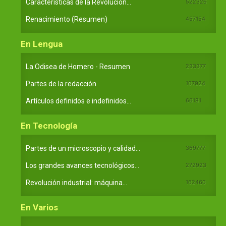
Características de la Revolución...
522326
Renacimiento (Resumen)
457154
En Lengua
La Odisea de Homero - Resumen
233377
Partes de la redacción
107924
Artículos definidos e indefinidos...
66181
En Tecnología
Partes de un microscopio y calidad...
369777
Los grandes avances tecnológicos...
272923
Revolución industrial: máquina...
162460
En Varios