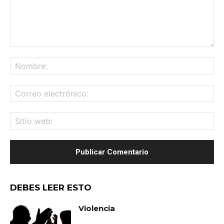
Comentario:
No
Co
ele
Sit
we
DEBES LEER ESTO
Violencia