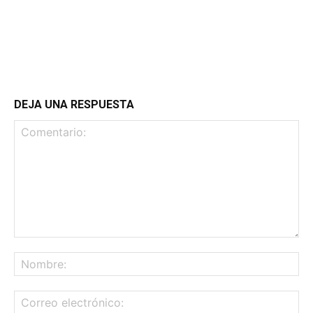
DEJA UNA RESPUESTA
Comentario:
No
Co
ele