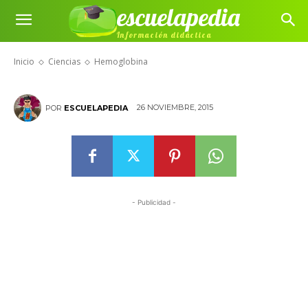
escuelapedia
Información didáctica
Hemoglobina
Inicio
Ciencias
Hemoglobina
26 NOVIEMBRE, 2015
POR
ESCUELAPEDIA
- Publicidad -