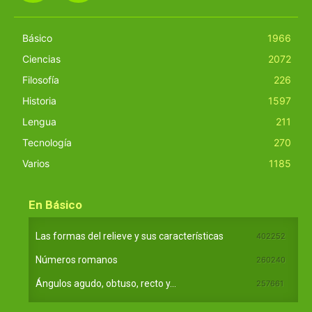
Básico
1966
Ciencias
2072
Filosofía
226
Historia
1597
Lengua
211
Tecnología
270
Varios
1185
En Básico
Las formas del relieve y sus características
402252
Números romanos
260240
Ángulos agudo, obtuso, recto y...
257661