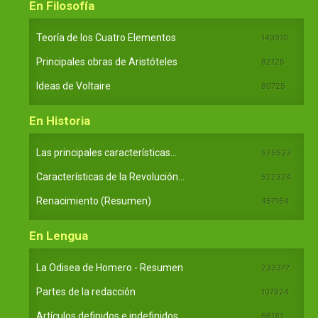
En Filosofía
Teoría de los Cuatro Elementos
149910
Principales obras de Aristóteles
82125
Ideas de Voltaire
80725
En Historia
Las principales características...
525533
Características de la Revolución...
522324
Renacimiento (Resumen)
457154
En Lengua
La Odisea de Homero - Resumen
233377
Partes de la redacción
107924
Artículos definidos e indefinidos...
66181