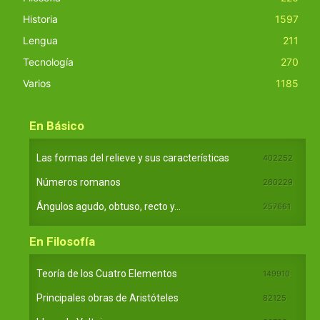
Historia
1597
Lengua
211
Tecnología
270
Varios
1185
En Básico
Las formas del relieve y sus características
402252
Números romanos
260229
Ángulos agudo, obtuso, recto y...
257661
En Filosofía
Teoría de los Cuatro Elementos
149910
Principales obras de Aristóteles
82125