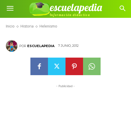
escuelapedia
Información didáctica
Helenismo
Inicio
Historia
Helenismo
7 JUNIO, 2012
POR
ESCUELAPEDIA
- Publicidad -