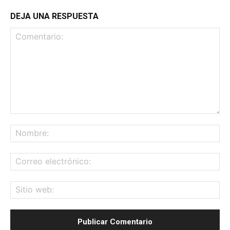
DEJA UNA RESPUESTA
Comentario:
No
Co
ele
Sit
we