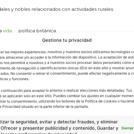
ales y nobles relacionados con actividades rurales.
la
vida
política británica.
Gestiona tu privacidad
cer las mejores experiencias, nosotros y nuestros socios utilizamos tecnologías 
ara almacenar y/o acceder a la información del dispositivo. La aceptación de est
cidad -
as nos permitirá a nosotros y a nuestros socios procesar datos personales como e
iento de navegación o identificaciones únicas (IDs) en este sitio y mostrar anun
ados. No consentir o retirar el consentimiento, puede afectar negativamente a ci
ticas y funciones.
 continuación para aceptar lo anterior o realizar elecciones más detalladas. Tus
s se aplicarán solo en este sitio. Puedes cambiar tus ajustes en cualquier momen
tirar tu consentimiento, utilizando los botones de la Política de cookies o haciend
e Privacidad situado en la parte inferior de la pantalla.
izar la seguridad, evitar y detectar fraudes, y eliminar
, Ofrecer y presentar publicidad y contenido, Guardar y
Siempr