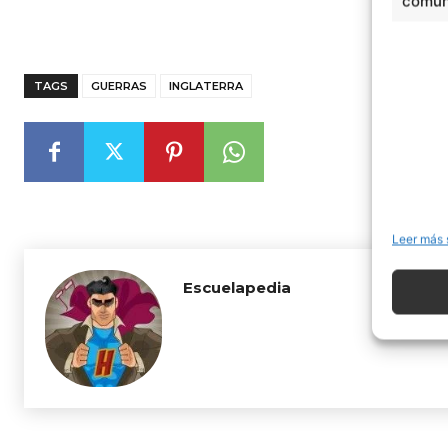
comuni
TAGS
GUERRAS
INGLATERRA
Leer más 
Escuelapedia