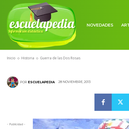
escuelapedia
NOVEDADES
AR
Información didáctica
HISTORIA
Guerra de las
Inicio
Historia
Guerra de las Dos Rosas
28 NOVIEMBRE, 2013
POR
ESCUELAPEDIA
- Publicidad -