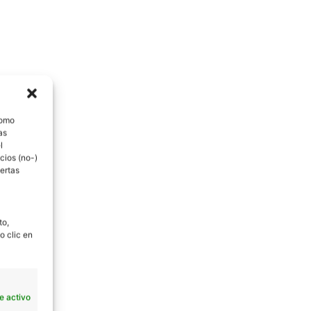
como
as
l
cios (no-)
ertas
to,
o clic en
e activo