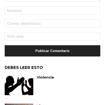
Comentario:
No
Co
ele
Sit
we
DEBES LEER ESTO
Violencia