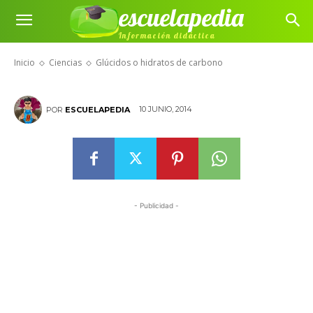
escuelapedia
Información didáctica
Glúcidos o hidratos de carbono
Inicio
Ciencias
Glúcidos o hidratos de carbono
10 JUNIO, 2014
POR
ESCUELAPEDIA
- Publicidad -