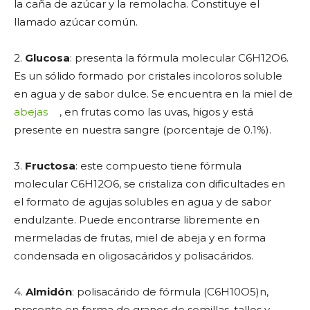
la caña de azúcar y la remolacha. Constituye el
llamado azúcar común.
2.
Glucosa
: presenta la fórmula molecular C6H12O6.
Es un sólido formado por cristales incoloros soluble
en agua y de sabor dulce. Se encuentra en la miel de
abejas
, en frutas como las uvas, higos y está
presente en nuestra sangre (porcentaje de 0.1%).
3.
Fructosa
: este compuesto tiene fórmula
molecular C6H12O6, se cristaliza con dificultades en
el formato de agujas solubles en agua y de sabor
endulzante. Puede encontrarse libremente en
mermeladas de frutas, miel de abeja y en forma
condensada en oligosacáridos y polisacáridos.
4.
Almidón
: polisacárido de fórmula (C6H10O5)n,
presente en forma de granos de semillas, tallos y