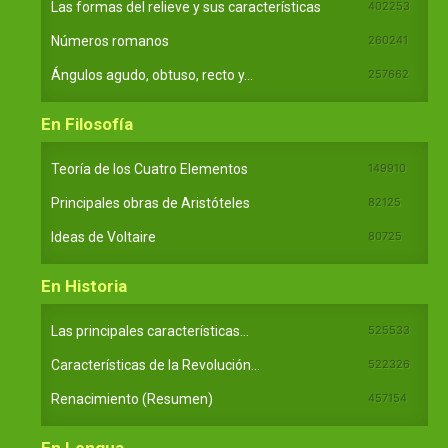
Las formas del relieve y sus características
402253
Números romanos
260241
Ángulos agudo, obtuso, recto y...
257662
En Filosofía
Teoría de los Cuatro Elementos
149910
Principales obras de Aristóteles
82125
Ideas de Voltaire
80725
En Historia
Las principales características...
525533
Características de la Revolución...
522326
Renacimiento (Resumen)
457154
En Lengua