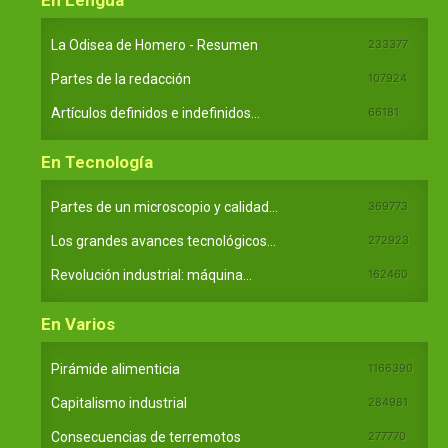
La Odisea de Homero - Resumen
233377
Partes de la redacción
107924
Artículos definidos e indefinidos...
66181
En Tecnología
Partes de un microscopio y calidad...
369773
Los grandes avances tecnológicos...
272923
Revolución industrial: máquina...
162460
En Varios
Pirámide alimenticia
1166390
Capitalismo industrial
284981
Consecuencias de terremotos
277770