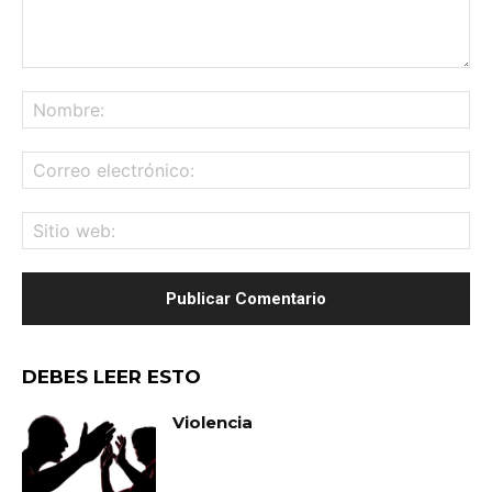
Comentario:
No
Co
ele
Sit
we
DEBES LEER ESTO
Violencia