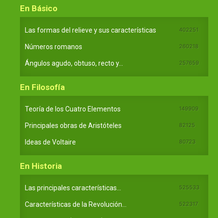
En Básico
Las formas del relieve y sus características
402251
Números romanos
260218
Ángulos agudo, obtuso, recto y...
257659
En Filosofía
Teoría de los Cuatro Elementos
149909
Principales obras de Aristóteles
82125
Ideas de Voltaire
80723
En Historia
Las principales características...
525533
Características de la Revolución...
522317