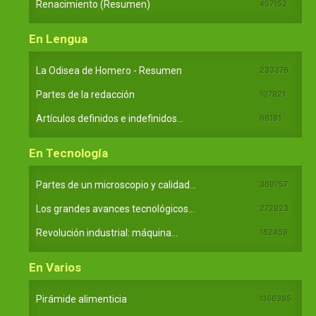
Renacimiento (Resumen)
457152
En Lengua
La Odisea de Homero - Resumen
233376
Partes de la redacción
107921
Artículos definidos e indefinidos...
66181
En Tecnología
Partes de un microscopio y calidad...
369757
Los grandes avances tecnológicos...
272923
Revolución industrial: máquina...
162459
En Varios
Pirámide alimenticia
1166385