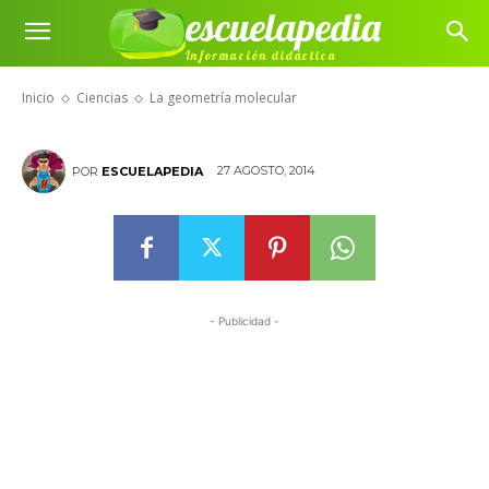
escuelapedia
Información didáctica
La geometría molecular
Inicio
Ciencias
La geometría molecular
27 AGOSTO, 2014
POR
ESCUELAPEDIA
- Publicidad -