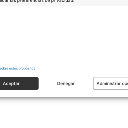
car las preferencias de privacidad.
cidad -
sobre estos propósitos
Aceptar
Denegar
Administrar op