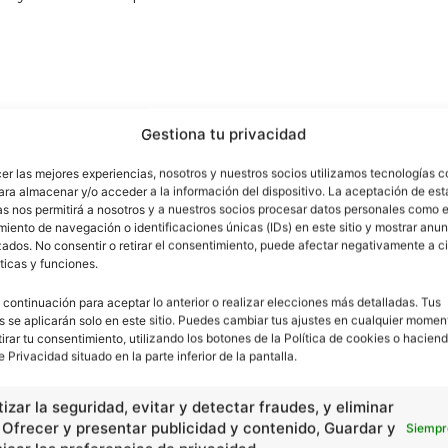
Gestiona tu privacidad
el, oro, plomo, potasio, diamantes, plata, carbón y
cer las mejores experiencias, nosotros y nuestros socios utilizamos tecnologías 
ara almacenar y/o acceder a la información del dispositivo. La aceptación de est
as nos permitirá a nosotros y a nuestros socios procesar datos personales como e
anentes (0,65%) y otros (94.78%)
iento de navegación o identificaciones únicas (IDs) en este sitio y mostrar anun
ados. No consentir o retirar el consentimiento, puede afectar negativamente a ci
ticas y funciones.
 continuación para aceptar lo anterior o realizar elecciones más detalladas. Tus
s se aplicarán solo en este sitio. Puedes cambiar tus ajustes en cualquier momen
ire en los principales centros urbanos, contaminación
tirar tu consentimiento, utilizando los botones de la Política de cookies o haciend
e Privacidad situado en la parte inferior de la pantalla.
izar la seguridad, evitar y detectar fraudes, y eliminar
, Ofrecer y presentar publicidad y contenido, Guardar y
Siempr