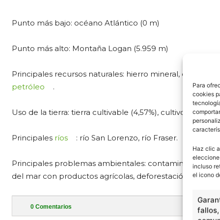
Punto más bajo: océano Atlántico (0 m)
Punto más alto: Montaña Logan (5.959 m)
Principales recursos naturales: hierro mineral, cinc, níqu
Para ofre
petróleo
.
cookies p
tecnologí
Uso de la tierra: tierra cultivable (4,57%), cultivos perm
comportam
personaliz
caracterís
Principales
ríos
: río San Lorenzo, río Fraser.
Haz clic a
eleccione
Principales problemas ambientales: contaminación de a
incluso re
el icono d
del mar con productos agrícolas, deforestación.
Garant
0
Comentarios
fallos