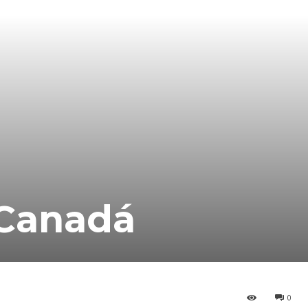
 Canadá
0