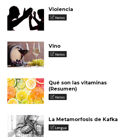
Violencia
Varios
Vino
Varios
Qué son las vitaminas
(Resumen)
Varios
La Metamorfosis de Kafka
Lengua