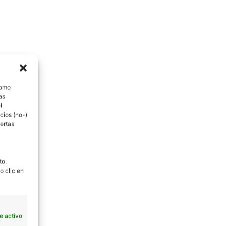
como
as
l
cios (no-)
ertas
to,
o clic en
e activo