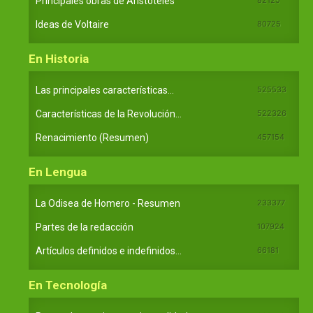
Principales obras de Aristóteles
82125
Ideas de Voltaire
80725
En Historia
Las principales características...
525533
Características de la Revolución...
522326
Renacimiento (Resumen)
457154
En Lengua
La Odisea de Homero - Resumen
233377
Partes de la redacción
107924
Artículos definidos e indefinidos...
66181
En Tecnología