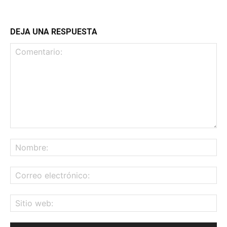
DEJA UNA RESPUESTA
Comentario:
No
Co
ele
Sit
we