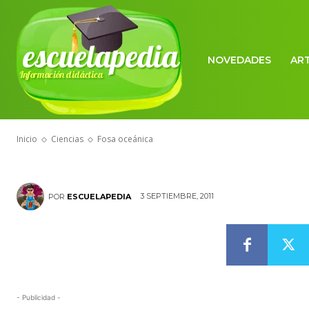
escuelapedia
NOVEDADES
AR
Información didáctica
CIENCIAS
Fosa oceánic
Inicio
Ciencias
Fosa oceánica
3 SEPTIEMBRE, 2011
POR
ESCUELAPEDIA
- Publicidad -