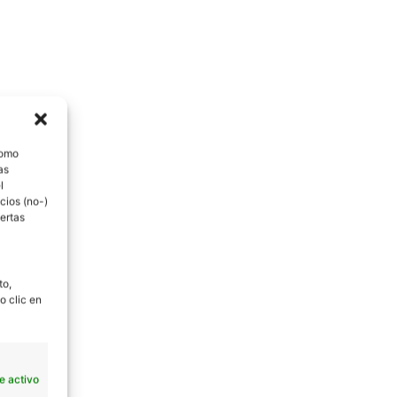
como
as
l
cios (no-)
ertas
to,
o clic en
e activo