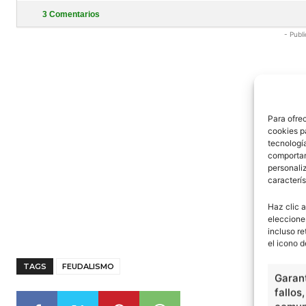
3
Comentarios
- Publi
Para ofre
cookies p
tecnologí
comportam
personaliz
caracterís
Haz clic a
eleccione
incluso re
el icono d
TAGS
FEUDALISMO
Garant
fallos