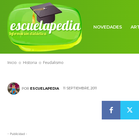
escuelapedia
NOVEDADES
AR
Información didáctica
HISTORIA
Feudalismo
Inicio
Historia
Feudalismo
11 SEPTIEMBRE, 2011
POR
ESCUELAPEDIA
- Publicidad -