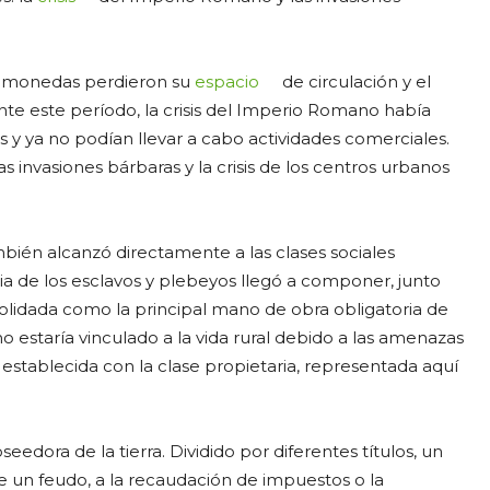
as monedas perdieron su
espacio
de circulación y el
ante este período, la crisis del Imperio Romano había
s y ya no podían llevar a cabo actividades comerciales.
s invasiones bárbaras y la crisis de los centros urbanos
bién alcanzó directamente a las clases sociales
lia de los esclavos y plebeyos llegó a componer, junto
lidada como la principal mano de obra obligatoria de
estaría vinculado a la vida rural debido a las amenazas
l establecida con la clase propietaria, representada aquí
eedora de la tierra. Dividido por diferentes títulos, un
e un feudo, a la recaudación de impuestos o la