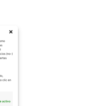
como
as
l
cios (no-)
ertas
to,
o clic en
e activo