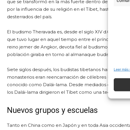
comuni
que se transformó en la más fuerte dentro del Tíbet. T
por la influencia de su religión en el Tíbet, hasta que a f
desterrados del país.
El budismo Theravada es, desde el siglo XIV d.C., la reli
que tuvo lugar en aquel tiempo entre el príncipe Fa Ng
reino jemer de Angkor, devota fiel al budismo. Cada pob
población giraba en torno al almanaque budista.
Siete siglos después, los budistas tibetanos habían ado
Leer más 
monasterios eran reencarnación de célebres bodhisattvas
conocido como Dalái-lama. Desde mediados del siglo
X
los Dalái-lama dirigieron el Tíbet como una teocracia.
Nuevos grupos y escuelas
Tanto en China como en Japón y en toda Asia occidental