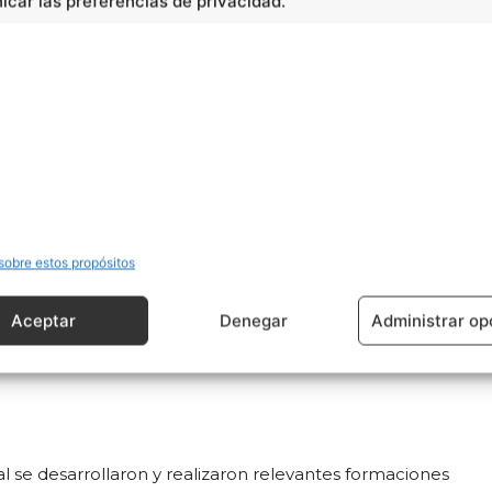
car las preferencias de privacidad.
anto los budistas chinos como los hindúes competían
ines del siglo VIII los chinos fueron derrotados y
gión mayoritaria en Laos. Tal suceso deriva del casamiento
um, autor del Estado laosiano, con una princesa del
lado tuvo en la antigüedad su templo y la vida de la
ptado la idea de que los abades de los grandes
sobre estos propósitos
. A raíz de esto, el destacado de los abades se hizo
VII
Aceptar
hasta 1950, año en que China conquistó el Tíbet,
Denegar
Administrar op
 se desarrollaron y realizaron relevantes formaciones