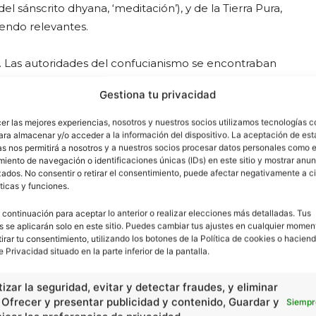
l sánscrito dhyana, ‘meditación’), y de la Tierra Pura,
endo relevantes.
. Las autoridades del confucianismo se encontraban
legara a Vietnam, sin embargo la influencia Mahayana
Gestiona tu privacidad
ño 189. Según algunas revelaciones, el budismo llegó por
momento, y dada la fuerte influencia que durante siglos
cer las mejores experiencias, nosotros y nuestros socios utilizamos tecnologías 
ara almacenar y/o acceder a la información del dispositivo. La aceptación de est
almente.
as nos permitirá a nosotros y a nuestros socios procesar datos personales como e
iento de navegación o identificaciones únicas (IDs) en este sitio y mostrar anun
e que los japoneses ya tenían conocimiento de esta
ados. No consentir o retirar el consentimiento, puede afectar negativamente a ci
ticas y funciones.
oficial en el país. En el 594, el regente Shotoku Taishi la
 continuación para aceptar lo anterior o realizar elecciones más detalladas. Tus
s se aplicarán solo en este sitio. Puedes cambiar tus ajustes en cualquier momen
tirar tu consentimiento, utilizando los botones de la Política de cookies o haciend
por influencia de las esposas extranjeras del monarca. A
e Privacidad situado en la parte inferior de la pantalla.
astante significativa dentro de la cultura tibetana. Un
l budismo tibetano fue el monje hindú Padma
izar la seguridad, evitar y detectar fraudes, y eliminar
tacado interés era expandir el budismo tántrico, rama
, Ofrecer y presentar publicidad y contenido, Guardar y
Siempr