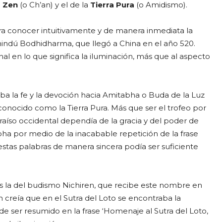
l
Zen
(o Ch’an) y el de la
Tierra Pura
(o Amidismo).
a conocer intuitivamente y de manera inmediata la
hindú Bodhidharma, que llegó a China en el año 520.
l en lo que significa la iluminación, más que al aspecto
caba la fe y la devoción hacia Amitabha o Buda de la Luz
o conocido como la Tierra Pura. Más que ser el trofeo por
raíso occidental dependía de la gracia y del poder de
a por medio de la inacabable repetición de la frase
stas palabras de manera sincera podía ser suficiente
 la del budismo Nichiren, que recibe este nombre en
en creía que en el Sutra del Loto se encontraba la
e ser resumido en la frase ‘Homenaje al Sutra del Loto,