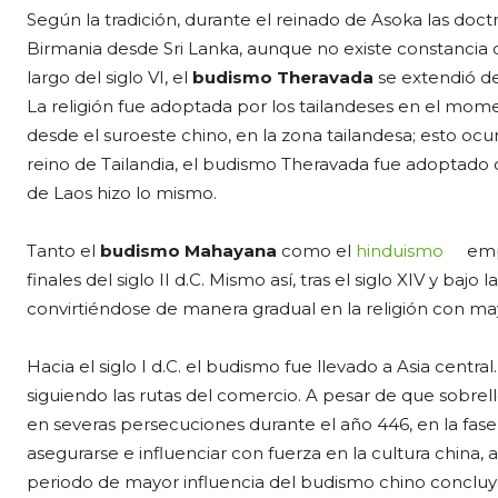
Según la tradición, durante el reinado de Asoka las doct
Birmania desde Sri Lanka, aunque no existe constancia de
largo del siglo VI, el
budismo Theravada
se extendió des
La religión fue adoptada por los tailandeses en el mo
desde el suroeste chino, en la zona tailandesa; esto ocurr
reino de Tailandia, el budismo Theravada fue adoptado com
de Laos hizo lo mismo.
Tanto el
budismo Mahayana
como el
hinduismo
emp
finales del siglo II d.C. Mismo así, tras el siglo XIV y baj
convirtiéndose de manera gradual en la religión con 
Hacia el siglo I d.C. el budismo fue llevado a Asia centra
siguiendo las rutas del comercio. A pesar de que sobrel
en severas persecuciones durante el año 446, en la fase
asegurarse e influenciar con fuerza en la cultura china, a
periodo de mayor influencia del budismo chino concluyó