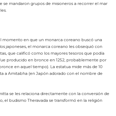
te se mandaron grupos de misioneros a recorrer el mar
les.
 en el momento en que un monarca coreano buscó una
 los japoneses, el monarca coreano les obsequió con
stas, que calificó como los mayores tesoros que podía
 fue producido en bronce en 1252, probablemente por
ronce en aquel tiempo). La estatua mide más de 10
enta a Amitabha (en Japón adorado con el nombre de
amitta se les relaciona directamente con la conversión de
do, el budismo Theravada se transformó en la religión