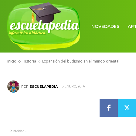
HISTORIA
escuelapedia
Expansión del
NOVEDADES
AR
Información didáctica
mundo orient
Inicio
Historia
Expansión del budismo en el mundo oriental
5 ENERO, 2014
POR
ESCUELAPEDIA
- Publicidad -