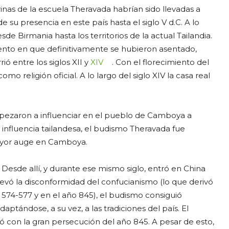
rinas de la escuela Theravada habrían sido llevadas a
 su presencia en este país hasta el siglo V d.C. A lo
de Birmania hasta los territorios de la actual Tailandia.
mento en que definitivamente se hubieron asentado,
ió entre los siglos XII y
XIV
. Con el florecimiento del
o religión oficial. A lo largo del siglo XIV la casa real
ezaron a influenciar en el pueblo de Camboya a
o la influencia tailandesa, el budismo Theravada fue
mayor auge en Camboya.
l. Desde allí, y durante ese mismo siglo, entró en China
levó la disconformidad del confucianismo (lo que derivó
 574-577 y en el año 845), el budismo consiguió
daptándose, a su vez, a las tradiciones del país. El
 con la gran persecución del año 845. A pesar de esto,