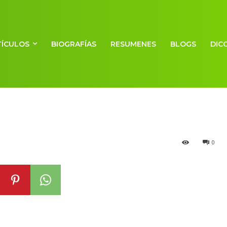
 budismo en el
TÍCULOS
BIOGRAFÍAS
RESUMENES
BLOGS
DIC
al
0