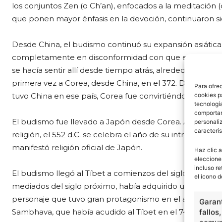
los conjuntos Zen (o Ch’an), enfocados a la meditación (de
que ponen mayor énfasis en la devoción, continuaron si
Desde China, el budismo continuó su expansión asiática
completamente en disconformidad con que el budismo l
se hacía sentir allí desde tiempo atrás, alrededor del a
primera vez a Corea, desde China, en el 372. Desde ese 
Para ofre
cookies p
tuvo China en ese país, Corea fue convirtiéndose gradu
tecnologí
comportam
El budismo fue llevado a Japón desde Corea. A pesar d
personaliz
caracterís
religión, el 552 d.C. se celebra el año de su introducción 
manifestó religión oficial de Japón.
Haz clic a
eleccione
incluso re
El budismo llegó al Tíbet a comienzos del siglo VII d.C. 
el icono d
mediados del siglo próximo, había adquirido una fuerza b
personaje que tuvo gran protagonismo en el avance de
Garant
Sambhava, que había acudido al Tíbet en el 747. Su des
fallos