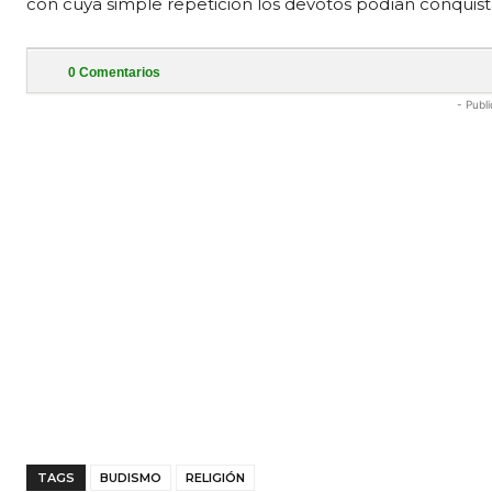
con cuya simple repetición los devotos podían conquista
0
Comentarios
- Publi
TAGS
BUDISMO
RELIGIÓN