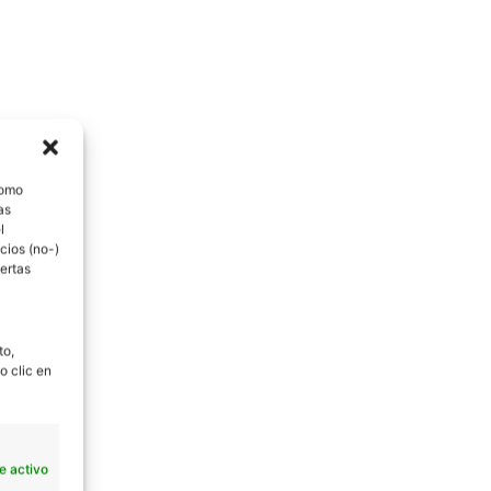
como
as
l
cios (no-)
ertas
to,
o clic en
e activo