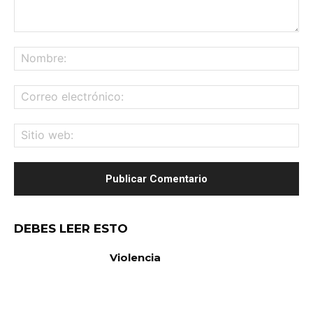
Comentario:
No
Co
ele
Sit
we
DEBES LEER ESTO
Violencia