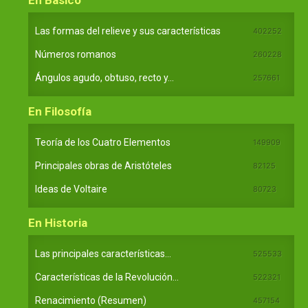
En Básico
Las formas del relieve y sus características
402252
Números romanos
260228
Ángulos agudo, obtuso, recto y...
257661
En Filosofía
Teoría de los Cuatro Elementos
149909
Principales obras de Aristóteles
82125
Ideas de Voltaire
80723
En Historia
Las principales características...
525533
Características de la Revolución...
522321
Renacimiento (Resumen)
457154