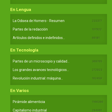
En Lengua
La Odisea de Homero - Resumen
233377
Partes de la redacción
107922
Artículos definidos e indefinidos...
66181
En Tecnología
Partes de un microscopio y calidad...
369765
Los grandes avances tecnológicos...
272923
Revolución industrial: máquina...
162459
En Varios
Pirámide alimenticia
1166386
Capitalismo industrial
284981