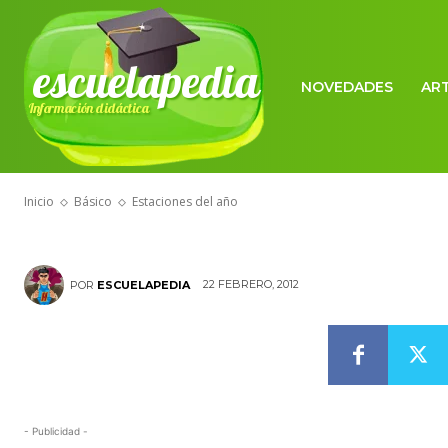
escuelapedia
NOVEDADES
AR
Información didáctica
BÁSICO
Estaciones de
Inicio
Básico
Estaciones del año
22 FEBRERO, 2012
POR
ESCUELAPEDIA
- Publicidad -