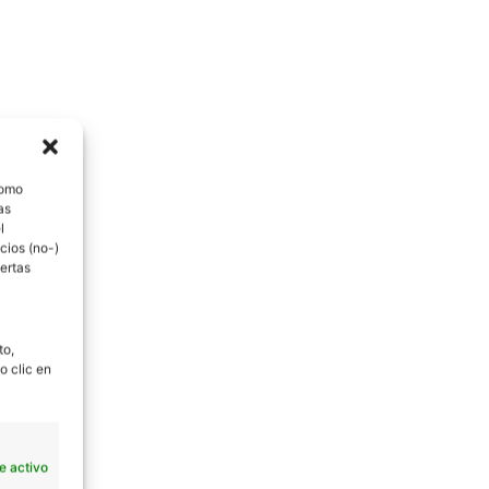
como
as
l
cios (no-)
ertas
to,
o clic en
e activo