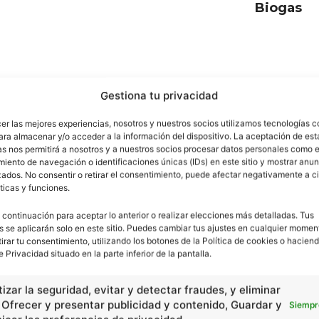
Biogas
Gestiona tu privacidad
cer las mejores experiencias, nosotros y nuestros socios utilizamos tecnologías 
ara almacenar y/o acceder a la información del dispositivo. La aceptación de est
as nos permitirá a nosotros y a nuestros socios procesar datos personales como e
iento de navegación o identificaciones únicas (IDs) en este sitio y mostrar anun
ados. No consentir o retirar el consentimiento, puede afectar negativamente a ci
ticas y funciones.
 continuación para aceptar lo anterior o realizar elecciones más detalladas. Tus
s se aplicarán solo en este sitio. Puedes cambiar tus ajustes en cualquier momen
tirar tu consentimiento, utilizando los botones de la Política de cookies o haciend
e Privacidad situado en la parte inferior de la pantalla.
Básico
izar la seguridad, evitar y detectar fraudes, y eliminar
, Ofrecer y presentar publicidad y contenido, Guardar y
Multiplicación y división de
Siempr