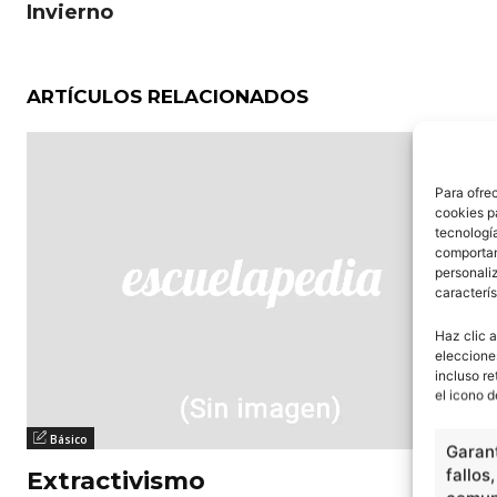
Invierno
ARTÍCULOS RELACIONADOS
Para ofre
cookies p
tecnologí
comportam
personaliz
caracterís
Haz clic a
eleccione
incluso re
el icono d
Básico
Garant
fallos
Extractivismo