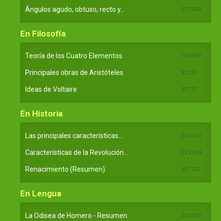
Ángulos agudo, obtuso, recto y...
257659
En Filosofía
Teoría de los Cuatro Elementos
149909
Principales obras de Aristóteles
82125
Ideas de Voltaire
80721
En Historia
Las principales características...
525532
Características de la Revolución...
522309
Renacimiento (Resumen)
457152
En Lengua
La Odisea de Homero - Resumen
233376