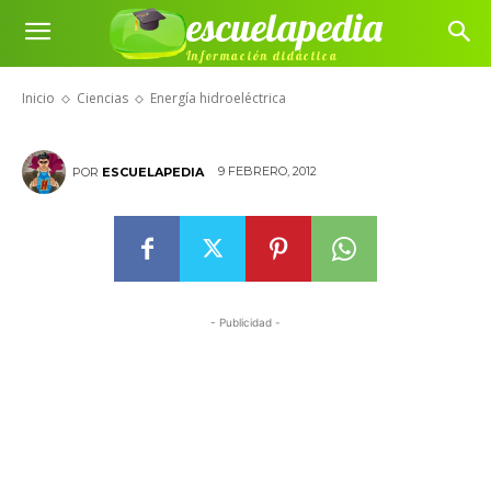
escuelapedia
Información didáctica
Energía hidroeléctrica
Inicio
Ciencias
Energía hidroeléctrica
9 FEBRERO, 2012
POR
ESCUELAPEDIA
- Publicidad -