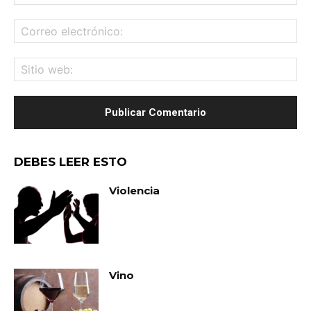
Co
ele
Sit
we
DEBES LEER ESTO
Violencia
Vino