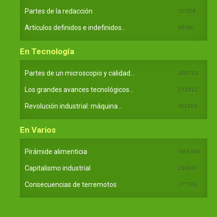
Partes de la redacción
107918
Artículos definidos e indefinidos...
66180
En Tecnología
Partes de un microscopio y calidad...
369753
Los grandes avances tecnológicos...
272922
Revolución industrial: máquina...
162459
En Varios
Pirámide alimenticia
1166384
Capitalismo industrial
284981
Consecuencias de terremotos
277769