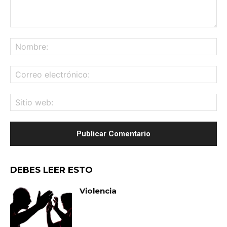
Comentario:
No
Co
ele
Sit
we
DEBES LEER ESTO
Violencia