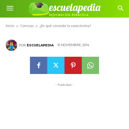
escuelapedia
Información didáctica
¿En qué consiste la vasectomia?
Inicio
Ciencias
¿En qué consiste la vasectomia?
10 NOVIEMBRE, 2014
POR
ESCUELAPEDIA
- Publicidad -