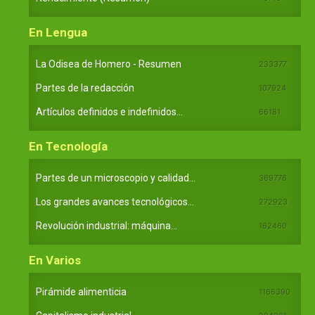
En Lengua
La Odisea de Homero - Resumen
233377
Partes de la redacción
107924
Artículos definidos e indefinidos...
66181
En Tecnología
Partes de un microscopio y calidad...
369776
Los grandes avances tecnológicos...
272923
Revolución industrial: máquina...
162460
En Varios
Pirámide alimenticia
1166390