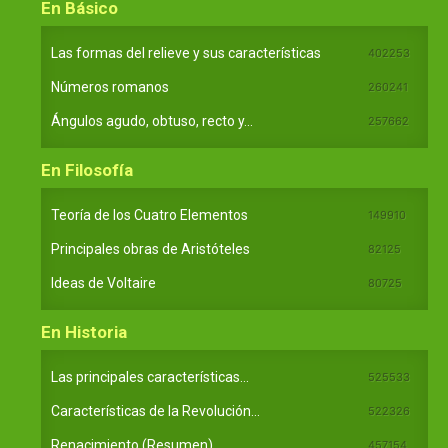
En Básico
Las formas del relieve y sus características
402253
Números romanos
260241
Ángulos agudo, obtuso, recto y...
257662
En Filosofía
Teoría de los Cuatro Elementos
149910
Principales obras de Aristóteles
82125
Ideas de Voltaire
80725
En Historia
Las principales características...
525533
Características de la Revolución...
522326
Renacimiento (Resumen)
457154