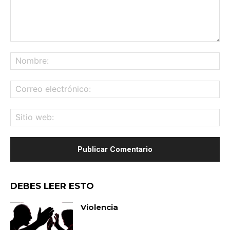
Comentario:
No
Co
ele
Sit
we
DEBES LEER ESTO
Violencia