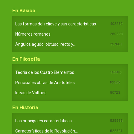
En Básico
Las formas del relieve y sus características
402252
Números romanos
260229
Ángulos agudo, obtuso, recto y...
257661
En Filosofía
Teoría de los Cuatro Elementos
149910
Principales obras de Aristóteles
82125
Ideas de Voltaire
80723
En Historia
Las principales características...
525533
Características de la Revolución...
522321