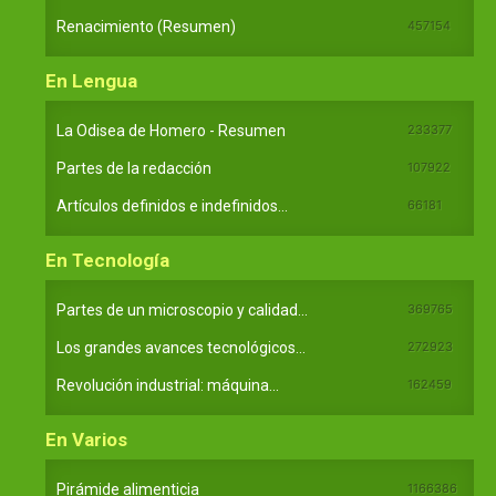
Renacimiento (Resumen)
457154
En Lengua
La Odisea de Homero - Resumen
233377
Partes de la redacción
107922
Artículos definidos e indefinidos...
66181
En Tecnología
Partes de un microscopio y calidad...
369765
Los grandes avances tecnológicos...
272923
Revolución industrial: máquina...
162459
En Varios
Pirámide alimenticia
1166386