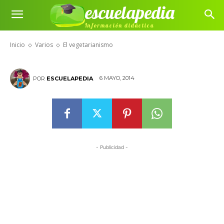
escuelapedia
Información didáctica
El vegetarianismo
Inicio
Varios
El vegetarianismo
6 MAYO, 2014
POR
ESCUELAPEDIA
- Publicidad -