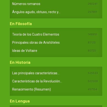
Números romanos
260241
Ángulos agudo, obtuso, recto y...
257661
En Filosofía
Teoría de los Cuatro Elementos
149910
Principales obras de Aristóteles
82125
Ideas de Voltaire
80725
En Historia
Las principales características...
525533
Características de la Revolución...
522326
Renacimiento (Resumen)
457154
En Lengua