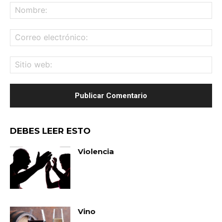
No
Co
ele
Sit
we
DEBES LEER ESTO
Violencia
Vino