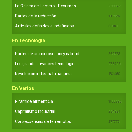
La Odisea de Homero - Resumen
233377
Partes de la redacción
107924
Artículos definidos e indefinidos...
66181
En Tecnología
Partes de un microscopio y calidad...
369773
Los grandes avances tecnológicos...
272923
Revolución industrial: máquina...
162460
En Varios
Pirámide alimenticia
1166390
Capitalismo industrial
284981
Consecuencias de terremotos
277770