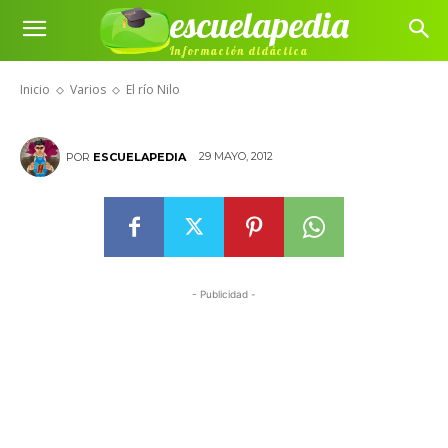
escuelapedia
Información didáctica
El río Nilo
Inicio
Varios
El río Nilo
29 MAYO, 2012
POR
ESCUELAPEDIA
- Publicidad -