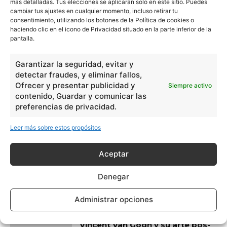
más detalladas. Tus elecciones se aplicarán solo en este sitio. Puedes
cambiar tus ajustes en cualquier momento, incluso retirar tu
consentimiento, utilizando los botones de la Política de cookies o
Artículo anterior
Artículo siguiente
haciendo clic en el icono de Privacidad situado en la parte inferior de la
Qué es el Renacimiento
Características del
pantalla.
Renacimiento
Garantizar la seguridad, evitar y
detectar fraudes, y eliminar fallos,
ARTÍCULOS RELACIONADOS
Ofrecer y presentar publicidad y
Siempre activo
contenido, Guardar y comunicar las
Historia de Turquía
preferencias de privacidad.
Leer más sobre estos propósitos
Aceptar
Unificación de España
Denegar
Administrar opciones
Vincent Van Gogh y su arte pos-