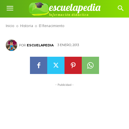
escuelapedia
Información didáctica
El Renacimiento
Inicio
Historia
El Renacimiento
3 ENERO, 2013
POR
ESCUELAPEDIA
- Publicidad -