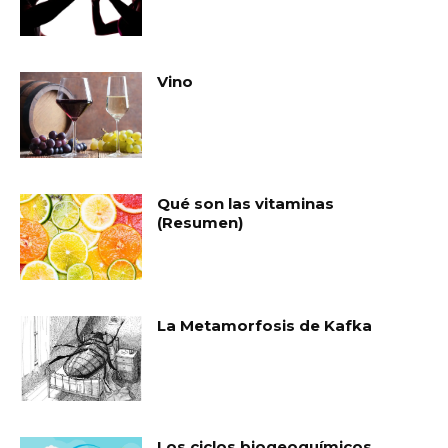
Vino
Qué son las vitaminas
(Resumen)
La Metamorfosis de Kafka
Los ciclos biogeoquímicos