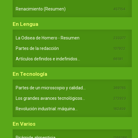
Renacimiento (Resumen)
457154
En Lengua
La Odisea de Homero - Resumen
233377
Partes de la redacción
107922
Artículos definidos e indefinidos...
66181
En Tecnología
Partes de un microscopio y calidad...
369765
Los grandes avances tecnológicos...
272923
Revolución industrial: máquina...
162459
En Varios
Pirámide alimenticia
1166386