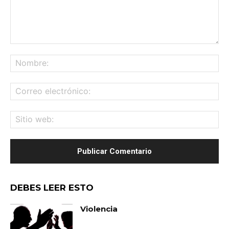
Comentario:
No
Co
ele
Sit
we
DEBES LEER ESTO
Violencia