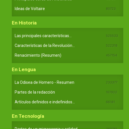
Ideas de Voltaire
80723
En Historia
Las principales características...
525533
Características de la Revolución...
522318
Renacimiento (Resumen)
457154
En Lengua
La Odisea de Homero - Resumen
233377
Partes de la redacción
107922
Artículos definidos e indefinidos...
66181
En Tecnología
369761