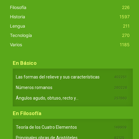
Filosofía
226
Historia
1597
Lengua
211
Tecnología
270
Varios
1185
En Básico
Las formas del relieve y sus características
402251
Números romanos
260226
Ángulos agudo, obtuso, recto y...
257660
En Filosofía
Teoría de los Cuatro Elementos
149909
Principales obras de Aristóteles
82125