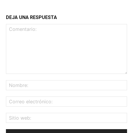
DEJA UNA RESPUESTA
Comentario:
No
Co
ele
Sit
we