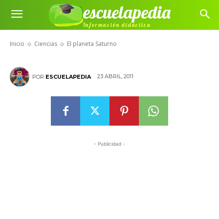
escuelapedia
Información didáctica
El planeta Saturno
Inicio
Ciencias
El planeta Saturno
23 ABRIL, 2011
POR
ESCUELAPEDIA
- Publicidad -