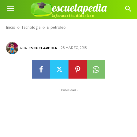
escuelapedia
Información didáctica
El petróleo
Inicio
Tecnología
El petróleo
26 MARZO, 2015
POR
ESCUELAPEDIA
- Publicidad -