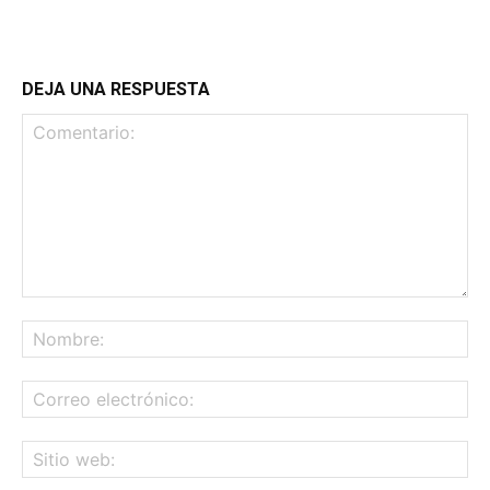
DEJA UNA RESPUESTA
Comentario:
No
Co
ele
Sit
we