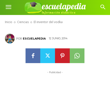
escuelapedia
Información didáctica
El inventor del vodka
Inicio
Ciencias
El inventor del vodka
12 JUNIO, 2014
POR
ESCUELAPEDIA
- Publicidad -