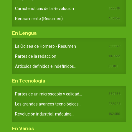
Características de la Revolución...
522318
Renacimiento (Resumen)
457154
En Lengua
La Odisea de Homero - Resumen
233377
Partes de la redacción
107922
Artículos definidos e indefinidos...
66181
En Tecnología
Partes de un microscopio y calidad...
369765
Los grandes avances tecnológicos...
272923
Revolución industrial: máquina...
162459
En Varios