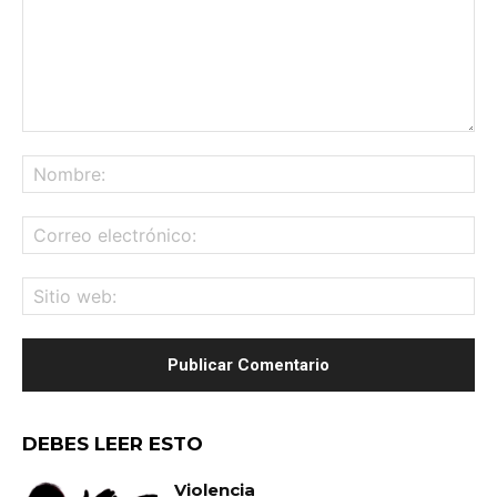
Comentario:
No
Co
ele
Sit
we
DEBES LEER ESTO
Violencia