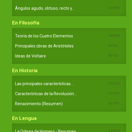
Ángulos agudo, obtuso, recto y...
257660
En Filosofía
Teoría de los Cuatro Elementos
149909
Principales obras de Aristóteles
82125
Ideas de Voltaire
80723
En Historia
Las principales características...
525533
Características de la Revolución...
522317
Renacimiento (Resumen)
457152
En Lengua
La Odisea de Homero - Resumen
233376