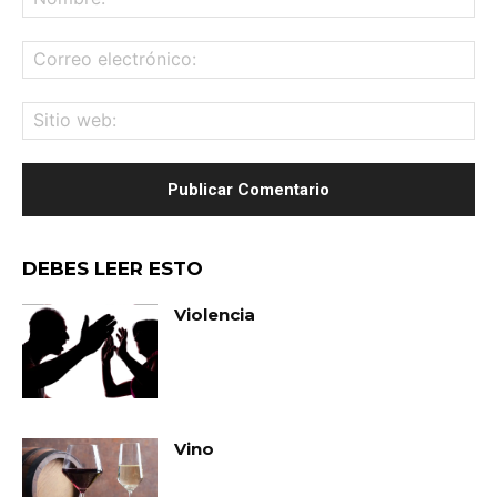
Co
ele
Sit
we
DEBES LEER ESTO
Violencia
Vino