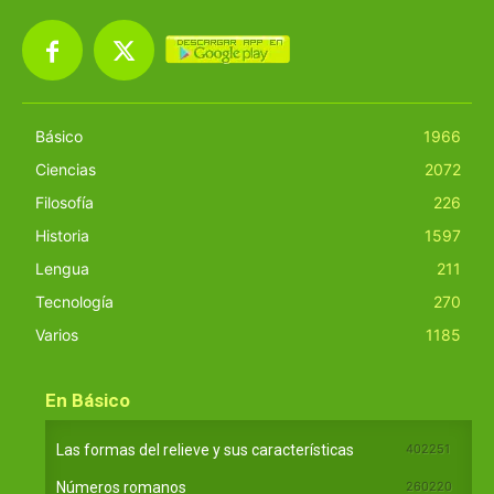
Básico
1966
Ciencias
2072
Filosofía
226
Historia
1597
Lengua
211
Tecnología
270
Varios
1185
En Básico
Las formas del relieve y sus características
402251
Números romanos
260220