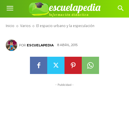
escuelapedia
El espacio urbano y la
Información didáctica
especulación
Inicio
Varios
El espacio urbano y la especulación
8 ABRIL, 2015
POR
ESCUELAPEDIA
- Publicidad -